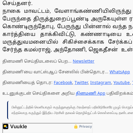
செய்தனர்.
நாகை மாவட்டம், வேளாங்கண்ணியிலிருந்து த
பேருந்தை திருத்துறைப்பூண்டி அருகேயுள்ள ராய
கொண்டிருந்தோபு, பேருந்து பின்னால் வந்த ந
கார்த்தியை தாக்கிவிட்டு, கண்ணாடியை உடை
மருத்துவமனையில் சிகிச்சைக்காக சேர்க்கப்
சேர்ந்த கமல்ராஜ், அந்தோணி, ஜெகதீசன் உள்ள
தினமணி செய்திமடலைப் பெற...
Newsletter
தினமணி'யை வாட்ஸ்ஆப் சேனலில் பின்தொடர...
WhatsApp
தினமணியைத் தொடர:
Facebook
,
Twitter
,
Instagram
,
Youtube
,
உடனுக்குடன் செய்திகளை அறிய
தினமணி App
பதிவிறக்கம்
பின்னூட்டத்தில் வெளியாகும் கருத்துகளுக்கு அவற்றைப் பதிவிடுவோரே முழுப் பொற
எந்தவொரு கருத்தும் இந்திய அரசின் தகவல் தொழில்நுட்பக் கொள்கைப்படி தண்டனைக்கு