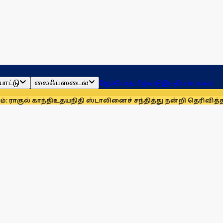
ாட்டு
லைஃப்ஸ்டைல்
ஜோதிடம்
தமிழ்நாடு
இந்தியா
உலகம்
ாந்தி
உதயநிதி ஸ்டாலினைச் சந்தித்து நன்றி தெரிவித்த விவசாயி