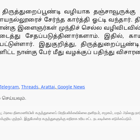
ிருத்துறைப்பூண்டி வழியாக தஞ்சாவூருக்கு
நல்லூரைச் சேர்ந்த கார்த்தி ஓட்டி வந்தார். த
ான்கு இளைஞர்கள் முந்திச் செல்ல வழிவிடவில்
த்து சேதப்படுத்தினார்களாம். இதில், காய
பட்டுள்ளார். இதுகுறித்து, திருத்துறைப்பூண
ிட்ட நான்கு பேர் மீது வழக்குப் பதிந்து வி
Telegram
,
Threads
,
Arattai
,
Google News
 செய்யவும்.
ுப்பு; அவை தினமணியின் கருத்துகளைப் பிரதிபலிக்கவில்லை.தனிநபர், சமூகம், மதம் அல்லது
ரிய குற்றம். இதுபோன்ற கருத்துகளுக்கு எதிராக உரிய சட்ட நடவடிக்கை எடுக்கப்படும்.