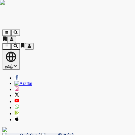
தமிழ்