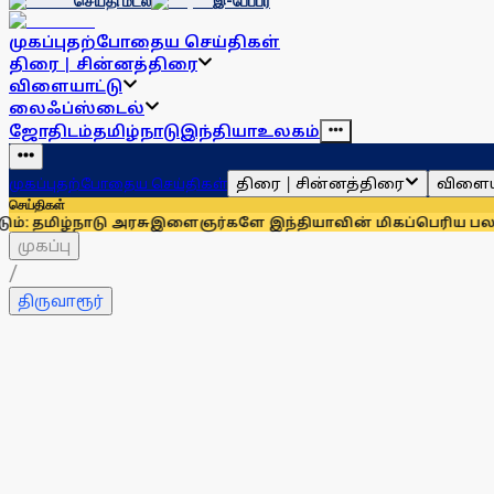
செய்தி மடல்
இ-பேப்பர்
முகப்பு
தற்போதைய செய்திகள்
திரை | சின்னத்திரை
விளையாட்டு
லைஃப்ஸ்டைல்
ஜோதிடம்
தமிழ்நாடு
இந்தியா
உலகம்
திரை | சின்னத்திரை
விளைய
முகப்பு
தற்போதைய செய்திகள்
செய்திகள்
நாடு அரசு
இளைஞர்களே இந்தியாவின் மிகப்பெரிய பலம்: ராகுல் க
முகப்பு
/
திருவாரூர்