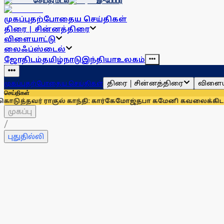
செய்தி மடல்
இ-பேப்பர்
முகப்பு
தற்போதைய செய்திகள்
திரை | சின்னத்திரை
விளையாட்டு
லைஃப்ஸ்டைல்
ஜோதிடம்
தமிழ்நாடு
இந்தியா
உலகம்
திரை | சின்னத்திரை
விளைய
முகப்பு
தற்போதைய செய்திகள்
செய்திகள்
குல் காந்தி: கார்கே
மோஜ்தபா கமேனி கவலைக்கிடமா? விடியோ வ
முகப்பு
/
புதுதில்லி