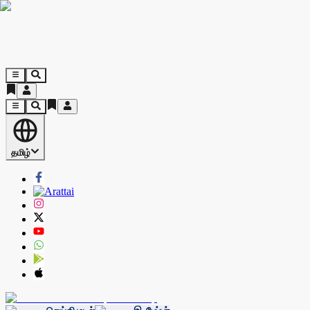
தமிழ்