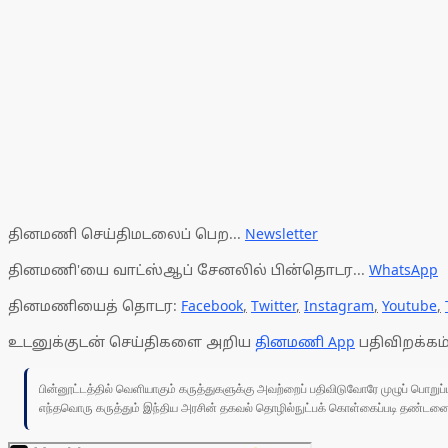
தினமணி செய்திமடலைப் பெற...
Newsletter
தினமணி'யை வாட்ஸ்ஆப் சேனலில் பின்தொடர...
WhatsApp
தினமணியைத் தொடர:
Facebook
,
Twitter
,
Instagram
,
Youtube
,
உடனுக்குடன் செய்திகளை அறிய
தினமணி App
பதிவிறக்கம்
பின்னூட்டத்தில் வெளியாகும் கருத்துகளுக்கு அவற்றைப் பதிவிடுவோரே முழுப் பொற
எந்தவொரு கருத்தும் இந்திய அரசின் தகவல் தொழில்நுட்பக் கொள்கைப்படி தண்டனைக்கு