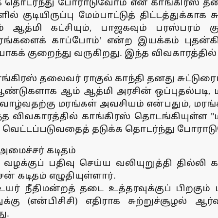
க தொடர்ந்து போராடுவோம் என காங்கிரஸ் தலைவ
் குடியிருப்பு மேம்பாட்டுத் திட்டத்துக்காக 
 ஆத்மி கட்சியும், பாஜகவும் பரஸ்பரம் கு
ரங்களைக் காப்போம்' என்ற இயக்கம் புதன்க
கக் குறைந்து வருகிறது. இந்த விவகாரத்தில் த
கிரஸ் தலைவர் ராகுல் காந்தி தனது சுட்டுரை
 4 ஆண்டுகளாக ஆம் ஆத்மி அரசின் ஒப்புதல்ப
ழ்வதற்கு மரங்கள் அவசியம் என்பதும், மரங்
இந்த விவகாரத்தில் காங்கிரஸ் தொடங்கியுள்ள 
ெட்டப்படுவதைத் தடுக்க தொடர்ந்து போராடுவ
மைச்சர் கடிதம்
 வழக்குப் பதிவு செய்ய வலியுறுத்தி தில்லி
் கடிதம் எழுதியுள்ளார்.
 உயர் நீதிமன்றத் தடை உத்தரவுக்குப் பிறகும்
க்கு (என்பிசிசி) எதிராக சுற்றுச்சூழல் ஆர
து.