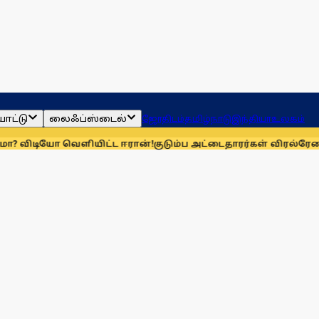
ாட்டு
லைஃப்ஸ்டைல்
ஜோதிடம்
தமிழ்நாடு
இந்தியா
உலகம்
ெளியிட்ட ஈரான்!
குடும்ப அட்டைதாரர்கள் விரல்ரேகை பதிவு செ