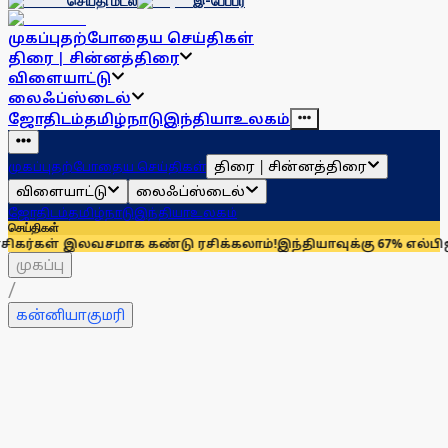
செய்தி மடல்
இ-பேப்பர்
முகப்பு
தற்போதைய செய்திகள்
திரை | சின்னத்திரை
விளையாட்டு
லைஃப்ஸ்டைல்
ஜோதிடம்
தமிழ்நாடு
இந்தியா
உலகம்
திரை | சின்னத்திரை
முகப்பு
தற்போதைய செய்திகள்
விளையாட்டு
லைஃப்ஸ்டைல்
ஜோதிடம்
தமிழ்நாடு
இந்தியா
உலகம்
செய்திகள்
் இலவசமாக கண்டு ரசிக்கலாம்!
இந்தியாவுக்கு 67% எல்பிஜி தேவைய
முகப்பு
/
கன்னியாகுமரி