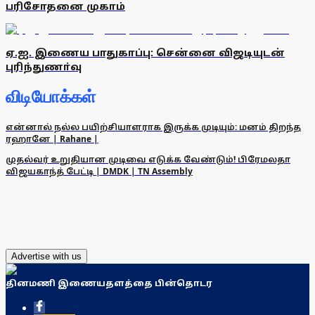
பரிசோதனை முகாம்
ஏ.ஐ. இணைய பாதுகாப்பு: சென்னை விஜடியுடன்
புரிந்துணா்வு
விடியோக்கள்
என்னால் நல்ல பயிற்சியாளராக இருக்க முடியும்: மனம் திறந்த
ரஹானே | Rahane |
முதல்வர் உறுதியான முடிவை எடுக்க வேண்டும்! பிரேமலதா
விஜயகாந்த் பேட்டி | DMDK | TN Assembly
Advertise with us
தினமணி இணையதளத்தை பின்தொடர