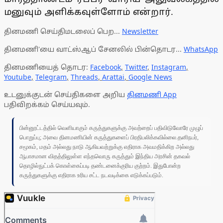
மனுவும் அளிக்கவுள்ளோம் என்றார்.
தினமணி செய்திமடலைப் பெற...
Newsletter
தினமணி'யை வாட்ஸ்ஆப் சேனலில் பின்தொடர...
WhatsApp
தினமணியைத் தொடர:
Facebook
,
Twitter
,
Instagram
,
Youtube
,
Telegram
,
Threads
,
Arattai
,
Google News
உடனுக்குடன் செய்திகளை அறிய
தினமணி App
பதிவிறக்கம் செய்யவும்.
பின்னூட்டத்தில் வெளியாகும் கருத்துகளுக்கு அவற்றைப் பதிவிடுவோரே முழுப்
பொறுப்பு; அவை தினமணியின் கருத்துகளைப் பிரதிபலிக்கவில்லை.தனிநபர்,
சமூகம், மதம் அல்லது நாடு ஆகியவற்றுக்கு எதிராக அவமதிக்கிற அல்லது
ஆபாசமான விதத்திலுள்ள எந்தவொரு கருத்தும் இந்திய அரசின் தகவல்
தொழில்நுட்பக் கொள்கைப்படி தண்டனைக்குரிய குற்றம். இதுபோன்ற
கருத்துகளுக்கு எதிராக உரிய சட்ட நடவடிக்கை எடுக்கப்படும்.