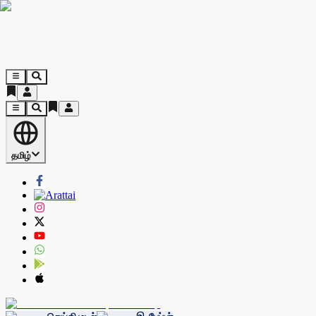
தமிழ்