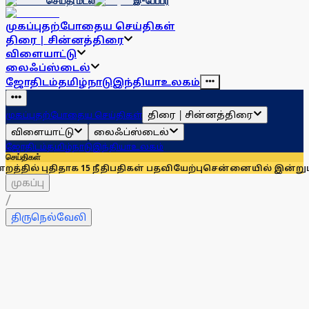
செய்தி மடல்
இ-பேப்பர்
முகப்பு
தற்போதைய செய்திகள்
திரை | சின்னத்திரை
விளையாட்டு
லைஃப்ஸ்டைல்
ஜோதிடம்
தமிழ்நாடு
இந்தியா
உலகம்
திரை | சின்னத்திரை
முகப்பு
தற்போதைய செய்திகள்
விளையாட்டு
லைஃப்ஸ்டைல்
ஜோதிடம்
தமிழ்நாடு
இந்தியா
உலகம்
செய்திகள்
ிதாக 15 நீதிபதிகள் பதவியேற்பு
சென்னையில் இன்றும் நாளையும்
முகப்பு
/
திருநெல்வேலி