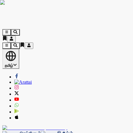
தமிழ்