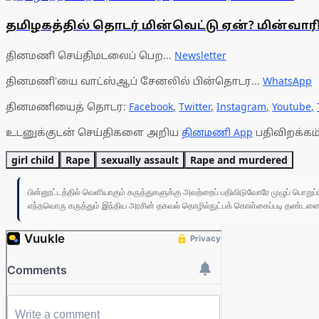
தமிழகத்தில் தொடர் மின்வெட்டு ஏன்? மின்வாரி
தினமணி செய்திமடலைப் பெற...
Newsletter
தினமணி'யை வாட்ஸ்ஆப் சேனலில் பின்தொடர...
WhatsApp
தினமணியைத் தொடர:
Facebook
,
Twitter
,
Instagram
,
Youtube
,
உடனுக்குடன் செய்திகளை அறிய
தினமணி App
பதிவிறக்கம்
girl child
Rape
sexually assault
Rape and murdered
பின்னூட்டத்தில் வெளியாகும் கருத்துகளுக்கு அவற்றைப் பதிவிடுவோரே முழுப் பொற
எந்தவொரு கருத்தும் இந்திய அரசின் தகவல் தொழில்நுட்பக் கொள்கைப்படி தண்டனைக்கு