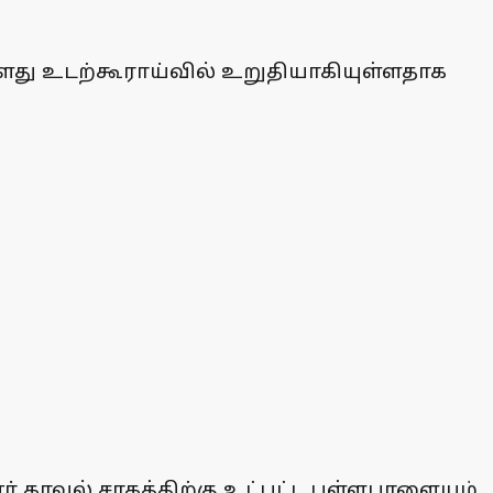
து உடற்கூராய்வில் உறுதியாகியுள்ளதாக
 காவல் சரகத்திற்கு உட்பட்ட பள்ளபாளையம்