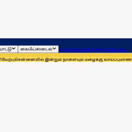
ாட்டு
லைஃப்ஸ்டைல்
ஜோதிடம்
தமிழ்நாடு
இந்தியா
உலகம்
்னையில் இன்றும் நாளையும் மழைக்கு வாய்ப்பு
மாணவர்களுக்காக 