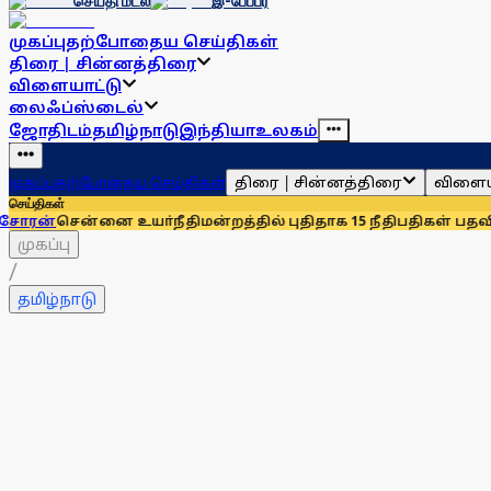
செய்தி மடல்
இ-பேப்பர்
முகப்பு
தற்போதைய செய்திகள்
திரை | சின்னத்திரை
விளையாட்டு
லைஃப்ஸ்டைல்
ஜோதிடம்
தமிழ்நாடு
இந்தியா
உலகம்
திரை | சின்னத்திரை
விளைய
முகப்பு
தற்போதைய செய்திகள்
செய்திகள்
்னை உயா்நீதிமன்றத்தில் புதிதாக 15 நீதிபதிகள் பதவியேற்பு
சென
முகப்பு
/
தமிழ்நாடு