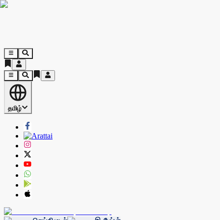
தமிழ்