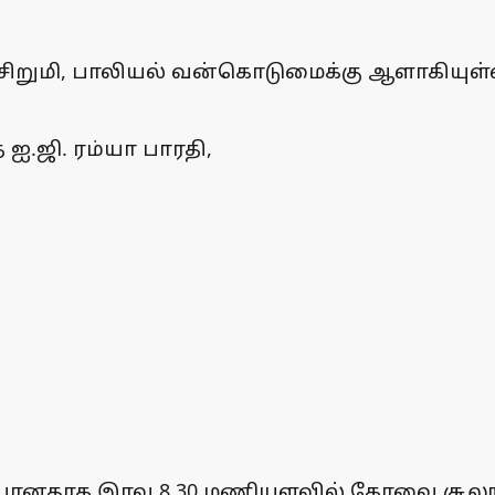
றுமி, பாலியல் வன்கொடுமைக்கு ஆளாகியுள்ள
ஐ.ஜி. ரம்யா பாரதி,
 போனதாக இரவு 8.30 மணியளவில் கோவை சூலூர்