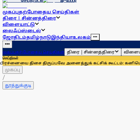
செய்தி மடல்
இ-பேப்பர்
முகப்பு
தற்போதைய செய்திகள்
திரை | சின்னத்திரை
விளையாட்டு
லைஃப்ஸ்டைல்
ஜோதிடம்
தமிழ்நாடு
இந்தியா
உலகம்
திரை | சின்னத்திரை
விளைய
முகப்பு
தற்போதைய செய்திகள்
செய்திகள்
திசை திருப்பவே அனைத்துக் கட்சிக் கூட்டம்: கனிமொழி
முழுமைய
முகப்பு
/
தூத்துக்குடி