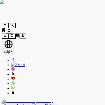
தமிழ்