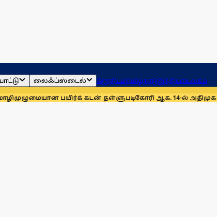
ாட்டு
லைஃப்ஸ்டைல்
ஜோதிடம்
தமிழ்நாடு
இந்தியா
உலகம்
ான பயிர்க் கடன் தள்ளுபடிகோரி ஆக. 14-ல் அதிமுக ஆர்ப்பாட்டம்