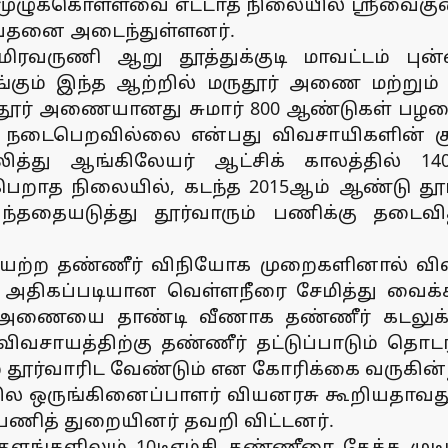
முழுக்கொள்ளவை எட்டாத நிலையில் ஸ்ரீவைக
வேதனை அடைந்துள்ளனர்.
மிரவருணி ஆறு தூத்துக்குடி மாவட்டம் புன்
ளங்கும் இந்த ஆற்றில் மருதூர் அணை மற்
், மருதூர் அணையானது சுமார் 800 ஆண்டுகள் 
ம் நடைபெறவில்லை என்பது விவசாயிகளின் குற
து ஆங்கிலேயர் ஆட்சிக் காலத்தில் 140 
றாத நிலையில், கடந்த 2015ஆம் ஆண்டு தூர
்ததையடுத்து தூர்வாரும் பணிக்கு தடைவித
யற்ற தண்ணீர் விநியோக முறைகளினால் விவ
் அதிகப்படியான வெள்ளநீரை சேமித்து வைக்க
ணையை தாண்டி வீணாக தண்ணீர் கடலுக்கு 
, விவசாயத்திற்கு தண்ணீர் தட்டுப்பாடும் தொட
தூர்வாரிட வேண்டும் என கோரிக்கை வருகின்
மாநில ஒருங்கினைப்பாளர் வியனரசு கூறியதாவ
பணித் துறையினர் தவறி விட்டனர்.
 குளங்களிலும் 10டிஎம்சி தண்ணீரை தேக்க முடி