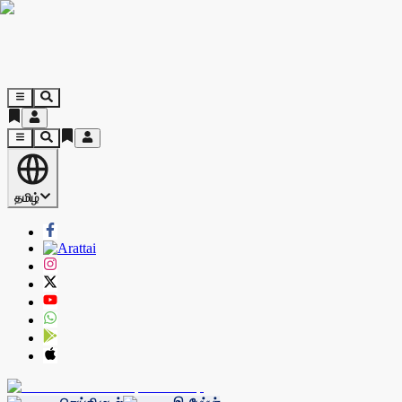
தமிழ்