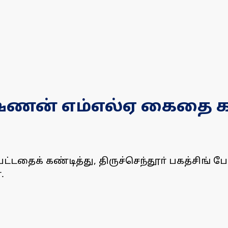
்ணன் எம்எல்ஏ கைதை க
தைக் கண்டித்து, திருச்செந்தூா் பகத்சிங் பே
.