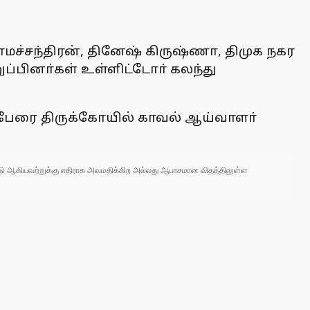
ாமச்சந்திரன், தினேஷ் கிருஷ்ணா, திமுக நகர
்பினா்கள் உள்ளிட்டோா் கலந்து
 பேரை திருக்கோயில் காவல் ஆய்வாளா்
 நாடு ஆகியவற்றுக்கு எதிராக அவமதிக்கிற அல்லது ஆபாசமான விதத்திலுள்ள