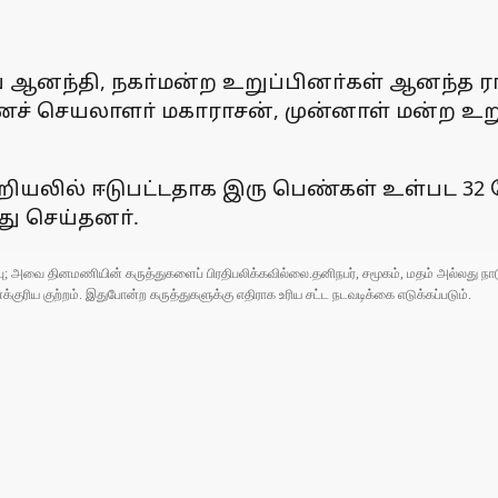
ிவ ஆனந்தி, நகா்மன்ற உறுப்பினா்கள் ஆனந்த ர
ச் செயலாளா் மகாராசன், முன்னாள் மன்ற உறுப
ியலில் ஈடுபட்டதாக இரு பெண்கள் உள்பட 32
 செய்தனா்.
ுப்பு; அவை தினமணியின் கருத்துகளைப் பிரதிபலிக்கவில்லை.தனிநபர், சமூகம், மதம் அல்லது
ரிய குற்றம். இதுபோன்ற கருத்துகளுக்கு எதிராக உரிய சட்ட நடவடிக்கை எடுக்கப்படும்.