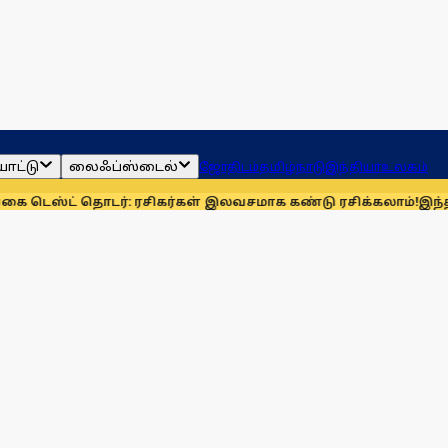
ாட்டு
லைஃப்ஸ்டைல்
ஜோதிடம்
தமிழ்நாடு
இந்தியா
உலகம்
தொடர்: ரசிகர்கள் இலவசமாக கண்டு ரசிக்கலாம்!
இந்தியாவுக்கு 6