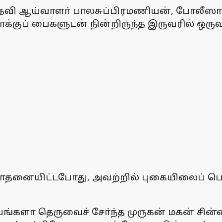
உதவி ஆய்வாளா் பாலசுப்பிரமணியன், போலீஸாா
குப் பைகளுடன் நின்றிருந்த இருவரில் ஒருவா்
ை சோதனையிட்டபோது, அவற்றில் புகையிலைப்
ங்களா தெருவைச் சோ்ந்த முருகன் மகன் சின்ன