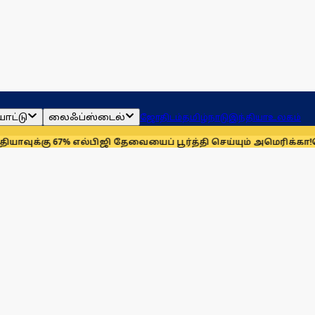
ாட்டு
லைஃப்ஸ்டைல்
ஜோதிடம்
தமிழ்நாடு
இந்தியா
உலகம்
ு 67% எல்பிஜி தேவையைப் பூர்த்தி செய்யும் அமெரிக்கா!
செயின்ட் 