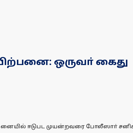
ிற்பனை: ஒருவா் கைது
்பனையில் ஈடுபட முயன்றவரை போலீஸாா் சனிக