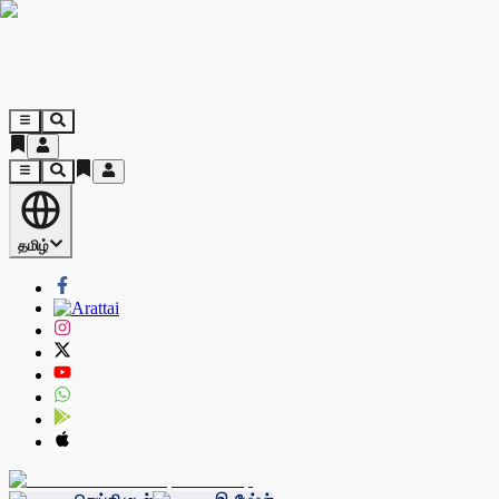
தமிழ்