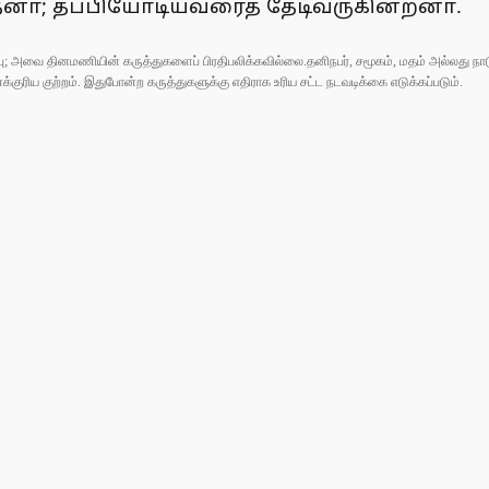
னா்; தப்பியோடியவரைத் தேடிவருகின்றனா்.
ுப்பு; அவை தினமணியின் கருத்துகளைப் பிரதிபலிக்கவில்லை.தனிநபர், சமூகம், மதம் அல்லது
ரிய குற்றம். இதுபோன்ற கருத்துகளுக்கு எதிராக உரிய சட்ட நடவடிக்கை எடுக்கப்படும்.