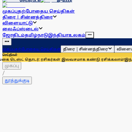
செய்தி மடல்
இ-பேப்பர்
முகப்பு
தற்போதைய செய்திகள்
திரை | சின்னத்திரை
விளையாட்டு
லைஃப்ஸ்டைல்
ஜோதிடம்
தமிழ்நாடு
இந்தியா
உலகம்
திரை | சின்னத்திரை
விளைய
முகப்பு
தற்போதைய செய்திகள்
செய்திகள்
ட் தொடர்: ரசிகர்கள் இலவசமாக கண்டு ரசிக்கலாம்!
இந்தியாவுக்க
முகப்பு
/
தூத்துக்குடி