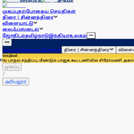
செய்தி மடல்
இ-பேப்பர்
முகப்பு
தற்போதைய செய்திகள்
திரை | சின்னத்திரை
விளையாட்டு
லைஃப்ஸ்டைல்
ஜோதிடம்
தமிழ்நாடு
இந்தியா
உலகம்
திரை | சின்னத்திரை
விளைய
முகப்பு
தற்போதைய செய்திகள்
செய்திகள்
் சந்திப்பு: மீண்டும் பாஜக கூட்டணியில் சிரோமணி அகாலிதளம்?
ஓணம்
முகப்பு
/
அரியலூர்