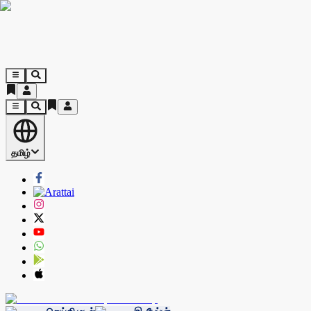
தமிழ்