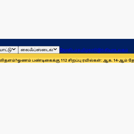
ாட்டு
லைஃப்ஸ்டைல்
ஜோதிடம்
தமிழ்நாடு
இந்தியா
உலகம்
 பண்டிகைக்கு 112 சிறப்பு ரயில்கள்: ஆக. 14-ஆம் தேதிமுதல் இயக