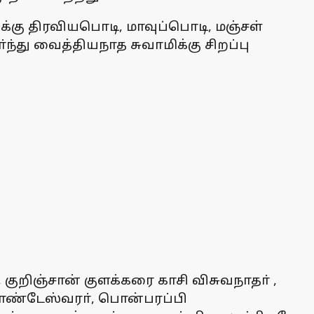
்கு திரவியபொடி, மாவுப்பொடி, மஞ்சள்
்து வைத்தியநாத சுவாமிக்கு சிறப்பு
ுறிஞ்சான் குளக்கரை காசி விசுவநாதா் ,
வதாண்டேஸ்வரா், பொன்பரப்பி