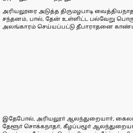
அரியலூரை அடுத்த திருமழபாடி வைத்தியநாத ச
சந்தனம், பால், தேன் உள்ளிட்ட பல்வேறு பொர
அலங்காரம் செய்யப்பட்டு தீபாராதனை காண்பி
இதேபோல், அரியலூா் ஆலந்துறையாா், கைலாசநா
தேளூா் சொக்கநாதா், கீழப்பழூா் ஆலந்துறைய