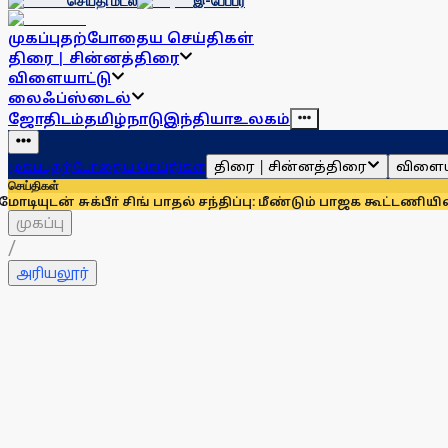
செய்தி மடல்
இ-பேப்பர்
முகப்பு
தற்போதைய செய்திகள்
திரை | சின்னத்திரை
விளையாட்டு
லைஃப்ஸ்டைல்
ஜோதிடம்
தமிழ்நாடு
இந்தியா
உலகம்
திரை | சின்னத்திரை
விளைய
முகப்பு
தற்போதைய செய்திகள்
செய்திகள்
ுக்பீா் சிங் பாதல் சந்திப்பு: மீண்டும் பாஜக கூட்டணியில் சிரோ
முகப்பு
/
அரியலூர்