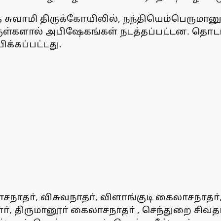
ுவாமி திருக்கோயிலில், நந்தியெம்பெருமானுக
ுள்களால் அபிஷேகங்கள் நடத்தப்பட்டன. தொடா்ந
க்கப்பட்டது.
தா், விசுவநாதா், விளாங்குடி கைலாசநாதா், க
ாா், திருமானூா் கைலாசநாதா் , செந்துறை சி