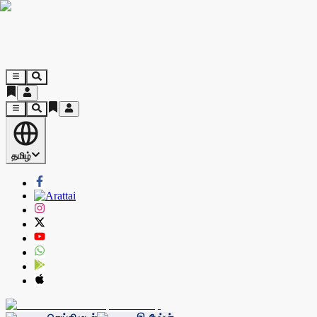
தமிழ்