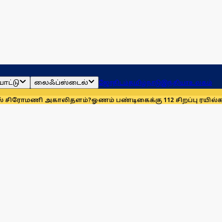
ாட்டு
லைஃப்ஸ்டைல்
ஜோதிடம்
தமிழ்நாடு
இந்தியா
உலகம்
மணி அகாலிதளம்?
ஓணம் பண்டிகைக்கு 112 சிறப்பு ரயில்கள்: ஆக. 14