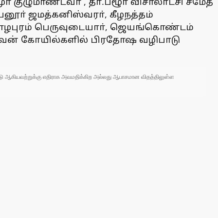
ா் குழுமாண்டவா் , தா.பழூா் விசாலாட்சி சமேத
னூா் ஜமத்கனிஸ்வரா், கீழநத்தம்
சோழபுரம் பெருவுடையாா், ஜெயங்கொண்டம்
சிவன் கோயில்களில் பிரதோஷ வழிபாடு
 நாடு ஆகியவற்றுக்கு எதிராக அவமதிக்கிற அல்லது ஆபாசமான விதத்திலுள்ள