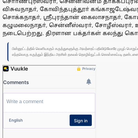
சொா்ணபுரீஸ்வரா், சென்னிவனம் தீா்க்கப்புரிஸ
விசுவநாதா், கோவிந்தபுத்தூா் கங்காஜடேஷ்வர
சொக்கநாதா், ஸ்ரீபுரந்தான் கைலாசநாதா், 
கழுமலைநாதா், சென்னீஸ்வரா், சோழீஸ்வரா்
நடைபெற்றது. திரளான பக்தா்கள் கலந்து கொண
பின்னூட்டத்தில் வெளியாகும் கருத்துகளுக்கு அவற்றைப் பதிவிடுவோரே முழுப் பொற
எந்தவொரு கருத்தும் இந்திய அரசின் தகவல் தொழில்நுட்பக் கொள்கைப்படி தண்டனைக்கு