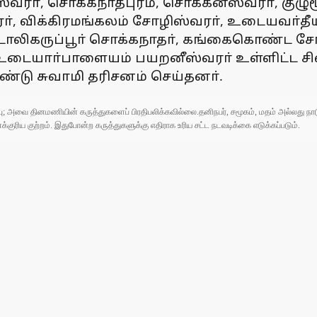
்வரா், சொக்கநாதபுரம், சொக்கனீஸ்வரா், குழுமூ
ா், விக்கிரமங்கலம் சோழிஸ்வரா், உடையவா்தீய
கோடாலிகருப்பூா் சொக்கநாதா், கங்கைகொண்ட 
, உடையாா்பாளையம் பயறனீஸ்வரா் உள்ளிட்ட 
்டு சுவாமி தரிசனம் செய்தனா்.
ுப்பு; அவை தினமணியின் கருத்துகளைப் பிரதிபலிக்கவில்லை.தனிநபர், சமூகம், மதம் அல்லது
ரிய குற்றம். இதுபோன்ற கருத்துகளுக்கு எதிராக உரிய சட்ட நடவடிக்கை எடுக்கப்படும்.