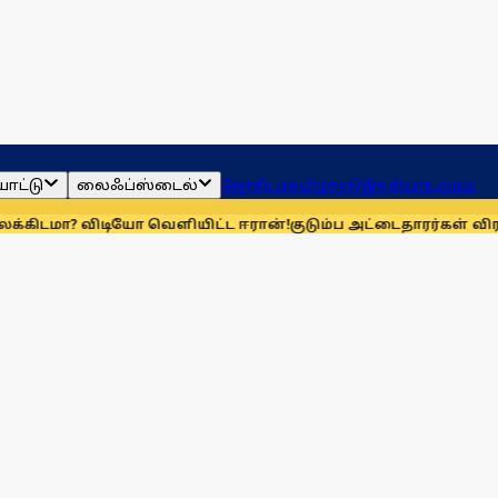
ாட்டு
லைஃப்ஸ்டைல்
ஜோதிடம்
தமிழ்நாடு
இந்தியா
உலகம்
விடியோ வெளியிட்ட ஈரான்!
குடும்ப அட்டைதாரர்கள் விரல்ரேகை