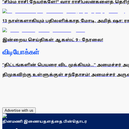
”சிம்ம ராசி நேயர்களே!" வார ராசிபலன்களைத் தெ
13 நாள்களாகியும் பதிலளிக்காத மோடி, அமித் ஷா: ரா
இன்றைய செய்திகள் ஆகஸ்ட் 9 - நேரலை!
விடியோக்கள்
”திட்டங்களின் பெயரை விட முக்கியம்...” அமைச்சர் அ
திமுகவிற்கு உள்ளுக்குள் சந்தோசம்! அமைச்சர் அருண்
Advertise with us
தினமணி இணையதளத்தை பின்தொடர