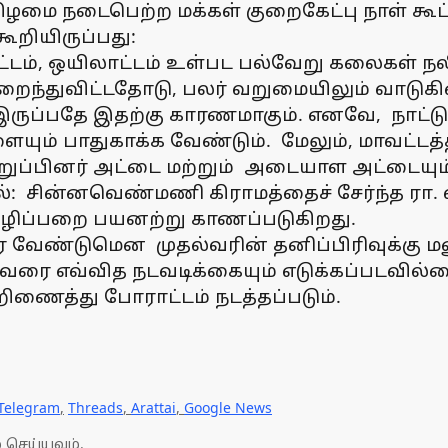
ிழமை நடைபெற்ற மக்கள் குறைகேட்பு நாள் கூட்
ூறியிருப்பது:
ாட்டம், ஒயிலாட்டம் உள்பட பல்வேறு கலைகள் ந
ந்துவிட்டதோடு, பலர் வறுமையிலும் வாடுகி
ப்பதே இதற்கு காரணமாகும். எனவே, நாட்டுப
ையும் பாதுகாக்க வேண்டும். மேலும், மாவட்டத்
ுப்பினர் அட்டை மற்றும் அடையாள அட்டையும்
ல்: சின்னவெண்மணி கிராமத்தைச் சேர்ந்த ர
கழிப்பறை பயனற்று காணப்படுகிறது.
வேண்டுமென முதல்வரின் தனிப்பிரிவுக்கு மனு
துவரை எவ்வித நடவடிக்கையும் எடுக்கப்படவில்
மக்களை ஒன்றிணைத்து போராட்டம் நடத
Telegram
,
Threads
,
Arattai
,
Google News
 செய்யவும்.