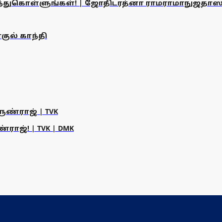
ரிந்துகொள்ளுங்கள்! | ஜோதிடரத்னா ராமராமாநுஜதாஸ
குல் காந்தி
ருண்ராஜ் | TVK
ராஜ்! | TVK | DMK