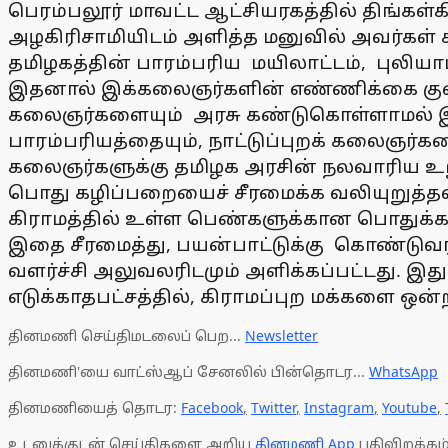
பெரம்பலூர் மாவட்ட ஆட்சியரகத்தில் திங்கள்க
அழகிரிசாமியிடம் அளித்த மனுவில் அவர்கள் க
தமிழகத்தின் பாரம்பரிய மயிலாட்டம், புலிய
இதனால் இக்கலைஞர்களின் எண்ணிக்கை குறை
கலைஞர்களையும் அரசு கண்டுகொள்ளாமல் இரு
பாரம்பரியத்தையும், நாட்டுப்புறக் கலைஞர்கள
கலைஞர்களுக்கு தமிழக அரசின் நலவாரிய உற
பொது கழிப்பறையைச் சீரமைக்க வலியுறுத்த
கிராமத்தில் உள்ள பெண்களுக்கான பொதுக்
இதை சீரமைத்து, பயன்பாட்டுக்கு கொண்டுவர 
வளர்ச்சி அலுவலரிடமும் அளிக்கப்பட்டது. இ
எடுக்காதபட்சத்தில், கிராமப்புற 
தினமணி செய்திமடலைப் பெற...
Newsletter
தினமணி'யை வாட்ஸ்ஆப் சேனலில் பின்தொடர...
WhatsApp
தினமணியைத் தொடர:
Facebook
,
Twitter
,
Instagram
,
Youtube
,
உடனுக்குடன் செய்திகளை அறிய
தினமணி App
பதிவிறக்கம்