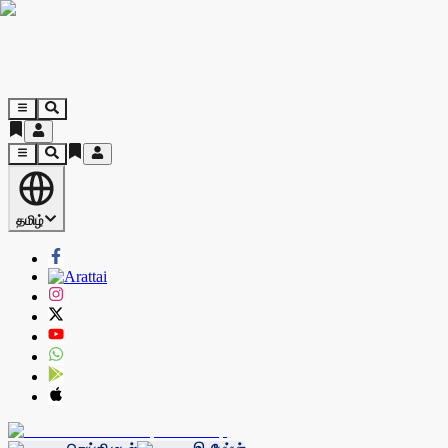
தமிழ்