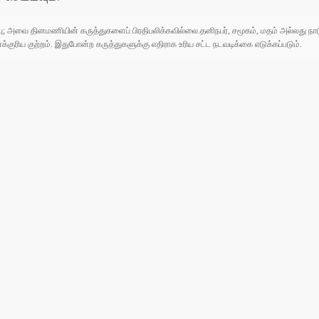
ுப்பு; அவை தினமணியின் கருத்துகளைப் பிரதிபலிக்கவில்லை.தனிநபர், சமூகம், மதம் அல்லது
ரிய குற்றம். இதுபோன்ற கருத்துகளுக்கு எதிராக உரிய சட்ட நடவடிக்கை எடுக்கப்படும்.