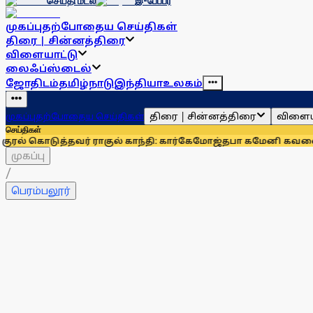
செய்தி மடல்
இ-பேப்பர்
முகப்பு
தற்போதைய செய்திகள்
திரை | சின்னத்திரை
விளையாட்டு
லைஃப்ஸ்டைல்
ஜோதிடம்
தமிழ்நாடு
இந்தியா
உலகம்
திரை | சின்னத்திரை
விளைய
முகப்பு
தற்போதைய செய்திகள்
செய்திகள்
த்தவர் ராகுல் காந்தி: கார்கே
மோஜ்தபா கமேனி கவலைக்கிடமா? 
முகப்பு
/
பெரம்பலூர்