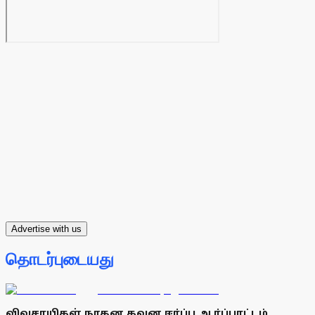
Advertise with us
தொடர்புடையது
விவசாயிகள் நூதன கவன ஈா்ப்பு ஆா்ப்பாட்டம்