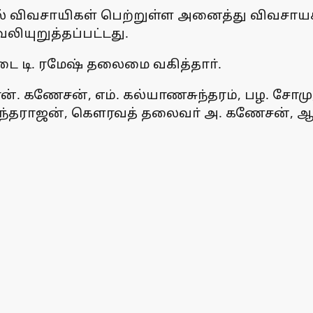
 விவசாயிகள் பெற்றுள்ள அனைத்து விவசாயக்
லியுறுத்தப்பட்டது.
மடை டி. ரமேஷ் தலைமை வகித்தாா்.
. கணேசன், எம். கல்யாணசுந்தரம், பழ. சோமு, 
விந்தராஜன், கௌரவத் தலைவா் அ. கணேசன், ஆல