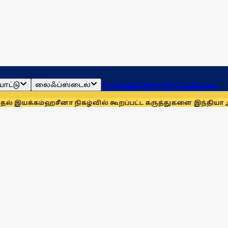
ாட்டு
லைஃப்ஸ்டைல்
ஜோதிடம்
தமிழ்நாடு
இந்தியா
உலகம்
ஹசீனா நிகழ்வில் கூறப்பட்ட கருத்துகளை இந்தியா ஆதரிக்கவி