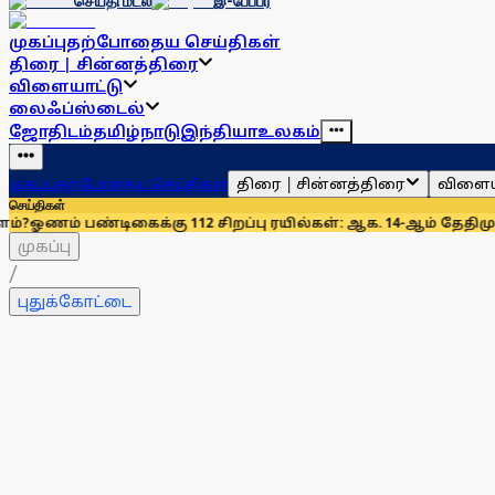
செய்தி மடல்
இ-பேப்பர்
முகப்பு
தற்போதைய செய்திகள்
திரை | சின்னத்திரை
விளையாட்டு
லைஃப்ஸ்டைல்
ஜோதிடம்
தமிழ்நாடு
இந்தியா
உலகம்
திரை | சின்னத்திரை
விளைய
முகப்பு
தற்போதைய செய்திகள்
செய்திகள்
டிகைக்கு 112 சிறப்பு ரயில்கள்: ஆக. 14-ஆம் தேதிமுதல் இயக்கம்
முகப்பு
/
புதுக்கோட்டை