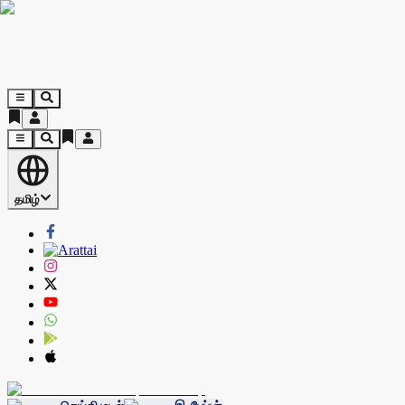
தமிழ்