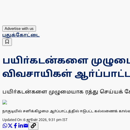
Advertise with us
புதுக்கோட்டை
பயிா்கடன்களை முழுமைய
விவசாயிகள் ஆா்ப்பாட்ட
பயிா்கடன்களை முழுமையாக ரத்து செய்யக் கோ
நாகுடியில் சனிக்கிழமை ஆா்ப்பாட்டத்தில் ஈடுபட்ட கல்லணைக் கால்வ
Updated On :
6 ஜூன் 2026, 9:31 pm IST