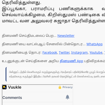
தெரிவித்துள்ளது.
இப்பூங்கா, பராமரிப்பு பணிகளுக்காக 
செவ்வாய்க்கிழமை, கிறிஸ்துமஸ் பண்டிகை வி
மாவட்ட வன அலுவலர் சுஜாதா தெரிவித்துள்ளா
தினமணி செய்திமடலைப் பெற...
Newsletter
தினமணி'யை வாட்ஸ்ஆப் சேனலில் பின்தொடர...
WhatsApp
தினமணியைத் தொடர:
Facebook
,
Twitter
,
Instagram
,
Youtube
,
உடனுக்குடன் செய்திகளை அறிய
தினமணி App
பதிவிறக்கம்
பின்னூட்டத்தில் வெளியாகும் கருத்துகளுக்கு அவற்றைப் பதிவிடுவோரே முழுப் பொற
எந்தவொரு கருத்தும் இந்திய அரசின் தகவல் தொழில்நுட்பக் கொள்கைப்படி தண்டனைக்கு