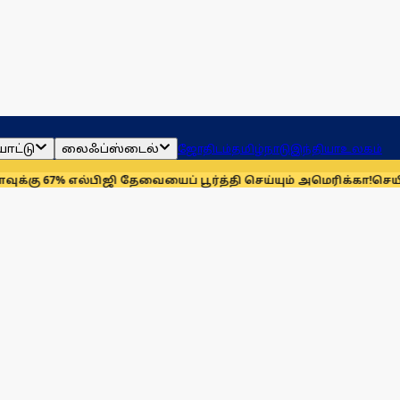
ாட்டு
லைஃப்ஸ்டைல்
ஜோதிடம்
தமிழ்நாடு
இந்தியா
உலகம்
 எல்பிஜி தேவையைப் பூர்த்தி செய்யும் அமெரிக்கா!
செயின்ட் லூயிஸ்