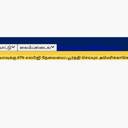
ாட்டு
லைஃப்ஸ்டைல்
ஜோதிடம்
தமிழ்நாடு
இந்தியா
உலகம்
67% எல்பிஜி தேவையைப் பூர்த்தி செய்யும் அமெரிக்கா!
செயின்ட் லூய