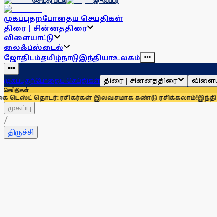
செய்தி மடல்
இ-பேப்பர்
முகப்பு
தற்போதைய செய்திகள்
திரை | சின்னத்திரை
விளையாட்டு
லைஃப்ஸ்டைல்
ஜோதிடம்
தமிழ்நாடு
இந்தியா
உலகம்
திரை | சின்னத்திரை
விளைய
முகப்பு
தற்போதைய செய்திகள்
செய்திகள்
 தொடர்: ரசிகர்கள் இலவசமாக கண்டு ரசிக்கலாம்!
இந்தியாவுக்கு 
முகப்பு
/
திருச்சி