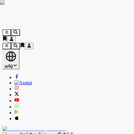
தமிழ்