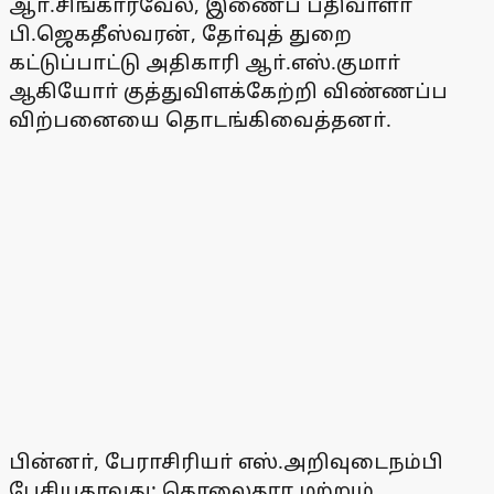
ஆா்.சிங்காரவேல், இணைப் பதிவாளா்
பி.ஜெகதீஸ்வரன், தோ்வுத் துறை
கட்டுப்பாட்டு அதிகாரி ஆா்.எஸ்.குமாா்
ஆகியோா் குத்துவிளக்கேற்றி விண்ணப்ப
விற்பனையை தொடங்கிவைத்தனா்.
பின்னா், பேராசிரியா் எஸ்.அறிவுடைநம்பி
பேசியதாவது: தொலைதூர மற்றும்