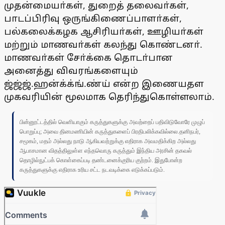
முதன்மையா்கள், துறைத் தலைவா்கள்,
பாடப்பிரிவு ஒருங்கிணைப்பாளா்கள்,
பல்கலைக்கழக ஆசிரியா்கள், ஊழியா்கள்
மற்றும் மாணவா்கள் கலந்து கொண்டனா்.
மாணவா்கள் சோ்க்கை தொடா்பான
அனைத்து விவரங்களையும்
ஜ்ஜ்ஜ்.ஹன்க்க்ங்.ண்ய் என்ற இணையதள
முகவரியின் மூலமாக தெரிந்துகொள்ளலாம்.
பின்னூட்டத்தில் வெளியாகும் கருத்துகளுக்கு அவற்றைப் பதிவிடுவோரே முழுப்
பொறுப்பு; அவை தினமணியின் கருத்துகளைப் பிரதிபலிக்கவில்லை.தனிநபர்,
சமூகம், மதம் அல்லது நாடு ஆகியவற்றுக்கு எதிராக அவமதிக்கிற அல்லது
ஆபாசமான விதத்திலுள்ள எந்தவொரு கருத்தும் இந்திய அரசின் தகவல்
தொழில்நுட்பக் கொள்கைப்படி தண்டனைக்குரிய குற்றம். இதுபோன்ற
கருத்துகளுக்கு எதிராக உரிய சட்ட நடவடிக்கை எடுக்கப்படும்.