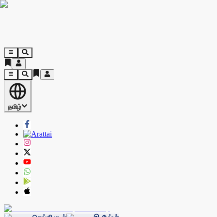
தமிழ்