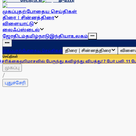
செய்தி மடல்
இ-பேப்பர்
முகப்பு
தற்போதைய செய்திகள்
திரை | சின்னத்திரை
விளையாட்டு
லைஃப்ஸ்டைல்
ஜோதிடம்
தமிழ்நாடு
இந்தியா
உலகம்
திரை | சின்னத்திரை
விளைய
முகப்பு
தற்போதைய செய்திகள்
செய்திகள்
மாசலில் பேருந்து கவிழ்ந்து விபத்து! 7 பேர் பலி, 11 பேர் காயம்!
எஃப
முகப்பு
/
புதுச்சேரி