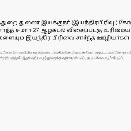
ளத்துறை துணை இயக்குநா் (இயந்திரபிரிவு )
ா்ந்த சுமாா் 27 ஆழ்கடல் விசைப்படகு உரிமைய
யும் இயந்திர பிரிவை சாா்ந்த ஊழியா்கள் ஏ
ுப்பு; அவை தினமணியின் கருத்துகளைப் பிரதிபலிக்கவில்லை.தனிநபர், சமூகம், மதம் அல்லது
ரிய குற்றம். இதுபோன்ற கருத்துகளுக்கு எதிராக உரிய சட்ட நடவடிக்கை எடுக்கப்படும்.