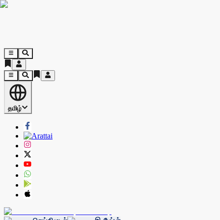
தமிழ்