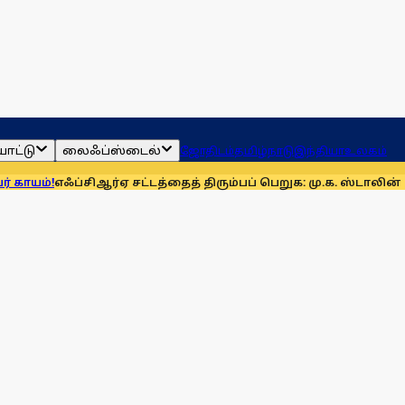
ாட்டு
லைஃப்ஸ்டைல்
ஜோதிடம்
தமிழ்நாடு
இந்தியா
உலகம்
்சிஆர்ஏ சட்டத்தைத் திரும்பப் பெறுக: மு.க. ஸ்டாலின் வலியுறுத்த