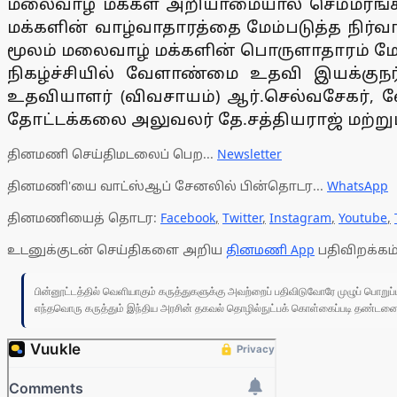
மலைவாழ் மக்கள் அறியாமையால் செம்மரங்க
மக்களின் வாழ்வாதாரத்தை மேம்படுத்த நிர்வாக
மூலம் மலைவாழ் மக்களின் பொருளாதாரம் மேம
நிகழ்ச்சியில் வேளாண்மை உதவி இயக்குநர
உதவியாளர் (விவசாயம்) ஆர்.செல்வசேகர்,
தோட்டக்கலை அலுவலர் தே.சத்தியராஜ் மற்று
தினமணி செய்திமடலைப் பெற...
Newsletter
தினமணி'யை வாட்ஸ்ஆப் சேனலில் பின்தொடர...
WhatsApp
தினமணியைத் தொடர:
Facebook
,
Twitter
,
Instagram
,
Youtube
,
உடனுக்குடன் செய்திகளை அறிய
தினமணி App
பதிவிறக்கம்
பின்னூட்டத்தில் வெளியாகும் கருத்துகளுக்கு அவற்றைப் பதிவிடுவோரே முழுப் பொற
எந்தவொரு கருத்தும் இந்திய அரசின் தகவல் தொழில்நுட்பக் கொள்கைப்படி தண்டனைக்கு