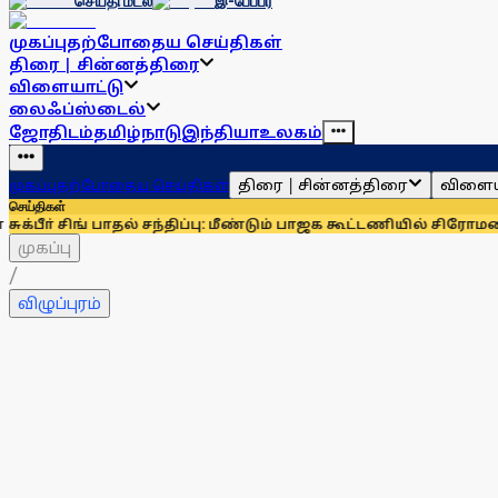
செய்தி மடல்
இ-பேப்பர்
முகப்பு
தற்போதைய செய்திகள்
திரை | சின்னத்திரை
விளையாட்டு
லைஃப்ஸ்டைல்
ஜோதிடம்
தமிழ்நாடு
இந்தியா
உலகம்
திரை | சின்னத்திரை
விளைய
முகப்பு
தற்போதைய செய்திகள்
செய்திகள்
ங் பாதல் சந்திப்பு: மீண்டும் பாஜக கூட்டணியில் சிரோமணி அகாலித
முகப்பு
/
விழுப்புரம்