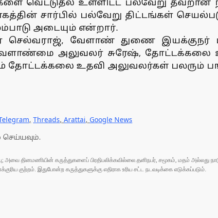
ளை வெட்டுதல் உள்ளிட்ட பல்வேறு தவறான ந
த்தின் சார்பில் பல்வேறு திட்டங்கள் செயல்பட
்பாடு அடையும் என்றார்.
் செல்வராஜ், வேளாண் துணை இயக்குநர் ப
 வேளாண்மை அலுவலர் சுரேஷ், தோட்டக்கலை உ
ம் தோட்டக்கலை உதவி அலுவலர்கள் பலரும் ப
Telegram
,
Threads
,
Arattai
,
Google News
 செய்யவும்.
ுப்பு; அவை தினமணியின் கருத்துகளைப் பிரதிபலிக்கவில்லை.தனிநபர், சமூகம், மதம் அல்லது
ரிய குற்றம். இதுபோன்ற கருத்துகளுக்கு எதிராக உரிய சட்ட நடவடிக்கை எடுக்கப்படும்.