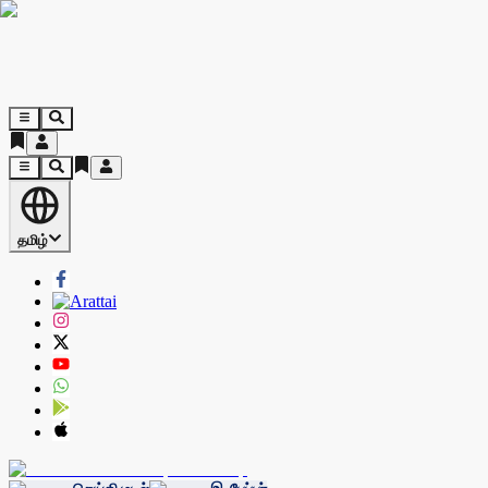
தமிழ்