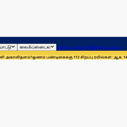
ாட்டு
லைஃப்ஸ்டைல்
ஜோதிடம்
தமிழ்நாடு
இந்தியா
உலகம்
ளம்?
ஓணம் பண்டிகைக்கு 112 சிறப்பு ரயில்கள்: ஆக. 14-ஆம் தேதிம