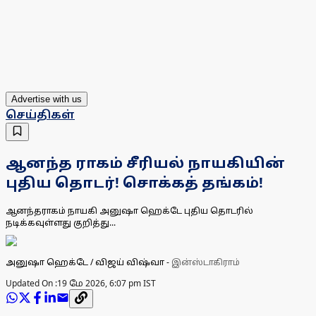
Advertise with us
செய்திகள்
ஆனந்த ராகம் சீரியல் நாயகியின்
புதிய தொடர்! சொக்கத் தங்கம்!
ஆனந்தராகம் நாயகி அனுஷா ஹெக்டே புதிய தொடரில்
நடிக்கவுள்ளது குறித்து...
அனுஷா ஹெக்டே / விஜய் விஷ்வா
-
இன்ஸ்டாகிராம்
Updated On :
19 மே 2026, 6:07 pm IST