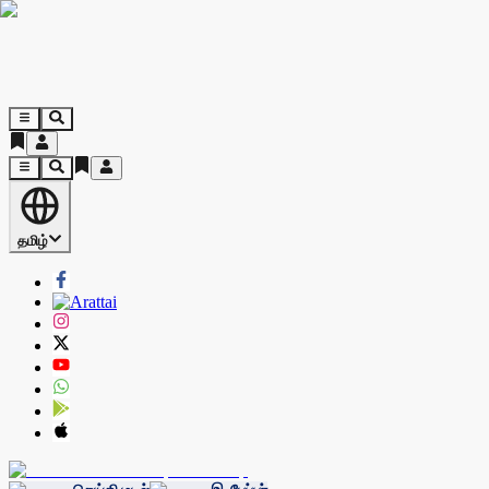
தமிழ்