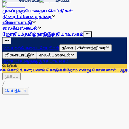
செய்தி மடல்
இ-பேப்பர்
முகப்பு
தற்போதைய செய்திகள்
திரை | சின்னத்திரை
விளையாட்டு
லைஃப்ஸ்டைல்
ஜோதிடம்
தமிழ்நாடு
இந்தியா
உலகம்
திரை | சின்னத்திரை
முகப்பு
தற்போதைய செய்திகள்
விளையாட்டு
லைஃப்ஸ்டைல்
ஜோதிடம்
தமிழ்நாடு
இந்தியா
உலகம்
செய்திகள்
ள்; பணம் கொடுக்கிறோம் என்று சொன்னால்... ஆர்பிஐ எச்சரிக
முகப்பு
/
செய்திகள்