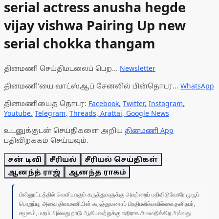
serial actress anusha hegde
vijay vishwa Pairing Up new
serial chokka thangam
தினமணி செய்திமடலைப் பெற...
Newsletter
தினமணி'யை வாட்ஸ்ஆப் சேனலில் பின்தொடர...
WhatsApp
தினமணியைத் தொடர:
Facebook
,
Twitter
,
Instagram
,
Youtube
,
Telegram
,
Threads
,
Arattai
,
Google News
உடனுக்குடன் செய்திகளை அறிய
தினமணி App
பதிவிறக்கம் செய்யவும்.
சன் டிவி
சீரியல்
சீரியல் செய்திகள்
ஆனந்த் ராஜ்
ஆனந்த ராகம்
பின்னூட்டத்தில் வெளியாகும் கருத்துகளுக்கு அவற்றைப் பதிவிடுவோரே முழுப்
பொறுப்பு; அவை தினமணியின் கருத்துகளைப் பிரதிபலிக்கவில்லை.தனிநபர்,
சமூகம், மதம் அல்லது நாடு ஆகியவற்றுக்கு எதிராக அவமதிக்கிற அல்லது