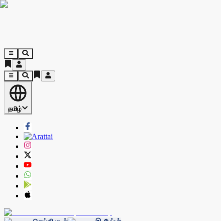
தமிழ்