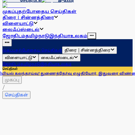
செய்தி மடல்
இ-பேப்பர்
முகப்பு
தற்போதைய செய்திகள்
திரை | சின்னத்திரை
விளையாட்டு
லைஃப்ஸ்டைல்
ஜோதிடம்
தமிழ்நாடு
இந்தியா
உலகம்
திரை | சின்னத்திரை
முகப்பு
தற்போதைய செய்திகள்
விளையாட்டு
லைஃப்ஸ்டைல்
ஜோதிடம்
தமிழ்நாடு
இந்தியா
உலகம்
செய்திகள்
தாய்வு! துணைத்தோ்வு எழுதியோர், இதுவரை விண்ணப்பிக்காதோருக
முகப்பு
/
செய்திகள்