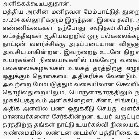
அளிக்கக்கூடியதுதான்.
மத்திய அரசின் மனிதவள மேம்பாட்டுத் துறை
37,204 கல்லூரிகளும் இருந்தன. இவை தவிர, அ
எண்ணிக்கைகள் தற்போது கூடுதலாகியிருக்
லட்சத்தீவுகள் ஆகியவற்றில் ஒரு பல்கலைக்க
நாட்டின் வளர்ச்சிக்கு அடிப்படையான விஞ
அவசியமாகின்றன. இவற்றைத் உடனே நிறுவி
உயர்கல்வி நிலையங்களில் பல்வேறு வகைய
பல்கலைக்கழகங்கள் உலகத் தரத்திற்கு எழுந
ஒதுக்கும் தொகையை அதிகரிக்க வேண்டும்.
அவற்றை மேம்படுத்தும் வகையிலான செலவின
தொழில்துறையிலும், பொருளாதாரத்திலும் நம
முக்கியத்துவம் அளிக்கின்றன. சீனா, சிங்கப
அதிக அளவில் பண ஒதுக்கீடு செய்து வளர்ச்
மாணவர்களைச் சேர்க்கின்றன. உயர் வகுப்பு
தரத்திற்கு தங்கள் நாட்டு உயர்கல்வி நிலைய
அண்மையில் "லண்டன் டைம்ஸ்' பத்திரிகை, உலக