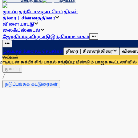
செய்தி மடல்
இ-பேப்பர்
முகப்பு
தற்போதைய செய்திகள்
திரை | சின்னத்திரை
விளையாட்டு
லைஃப்ஸ்டைல்
ஜோதிடம்
தமிழ்நாடு
இந்தியா
உலகம்
திரை | சின்னத்திரை
விளைய
முகப்பு
தற்போதைய செய்திகள்
செய்திகள்
ீா் சிங் பாதல் சந்திப்பு: மீண்டும் பாஜக கூட்டணியில் சிரோமணி அ
முகப்பு
/
நடுப்பக்கக் கட்டுரைகள்