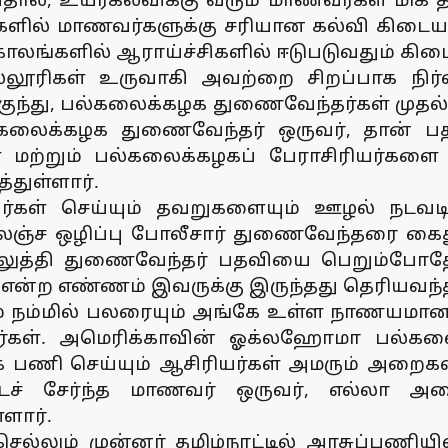
களில் மாணவர்களுக்கு சரியான கல்வி கிடையாத
காலங்களில் ஆராய்ச்சிகளில் ஈடுபடுவதும் கிட
 கல்லூரிகள் உருவாகி அவற்றை சிறப்பாக ந
புகுந்து, பல்கலைக்கழக துணைவேந்தர்கள் முதல
ல்கலைக்கழக துணைவேந்தர் ஒருவர், தான் 
ள் மற்றும் பல்கலைக்கழகப் பேராசிரியர்
்துள்ளார்.
அவர்கள் செய்யும் தவறுகளையும் ஊழல் நடவ
 லஞ்ச ஒழிப்பு போலீசார் துணைவேந்தரை கைத
லுத்தி துணைவேந்தர் பதவியை பெறும்போதே,
ம் என்ற எண்ணம் இவருக்கு இருந்தது தெரியவந்
ம் நம்மில் பலரையும் அங்கே உள்ள நாணயமான, 
ிறார்கள். அமெரிக்காவின் ஓக்லஹோமா பல்கல
்கே பணி செய்யும் ஆசிரியர்கள் அமரும் அறைக
ச் சேர்ந்த மாணவர் ஒருவர், எல்லா அறைக
ளார்.
செல்லும் முன்னர் தமிழ்நாட்டில் அரசுப்பணிய