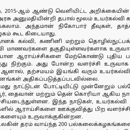
, 2015-ஆம் ஆண்டு வெளியிட்ட அறிக்கையின்ப
ரசு அனுமதியின்றி தபால் மூலம் உயர்கல்வி கற
கலாம். அந்தமான் நிகோபார் தீவுகள், தாத
ழகம் கூட கிடையாது.
்ஞானக் கல்வி, கணினி மற்றும் தொழில்நுட்ப
 மாணவர்களை தகுதியுள்ளவர்களாக உருவாக்க
ான ஆராய்ச்சிகளை மேற்கொண்டு புதிய பல
்து நிற்கும். அது போன்ற வளர்ச்சி உருவாக
 ஆனால், தற்சமயம் இயங்கி வரும் உயர்கல
ங்கள் அதிகப்படுத்தப்படவில்லை.
து நாட்டுடன் போட்டியிட்டு முன்னேறும் பல்
்பூர், தைவான் மற்றும் தென் கொரியா ஆகிய ந
சியடைந்துள்ளன. இந்த நாடுகள், உயர்கல்வி
களில் ஆராய்சிகளை ஊக்குவித்து பிற வளர்ச்ச
ங்களையும் உருவாக்குகின்றன.
ின் தரம் வாய்ந்த 200 பல்கலைக்கழகங்களைப் 