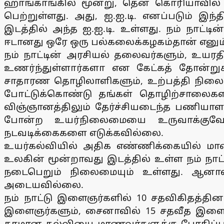
ஹாங்காங்கில் மூன்று, தென் கொரியாவில் 
பெற்றுள்ளது. அது, ஐ.ஐ.டி. எனப்படும் இந்
இடத்தில் அந்த ஐ.ஐ.டி. உள்ளது. நம் நாட்
ஈடானது ஒரே ஒரு பல்கலைக்கழகம்தான் எனும
நம் நாட்டின் அரசியல் தலைவர்களும், உயரதி
உணர்ந்துள்ளார்களா என கேட்கத் தோன்றுக
சாதாரண தொழிலாளிகளும், உற்பத்தி நிலை
போட்டுக்கொண்டு தங்கள் தொழிற்சாலைகளி
விஞ்ஞானத்திலும் தேர்ச்சியடைந்த பணியா
போன்ற உயர்நிலைமையை உருவாக்குவோம
நடவடிக்கைகளை எடுக்கவில்லை.
உயர்கல்வியில் அதிக எண்ணிக்கையில் மாண
உலகின் மூன்றாவது இடத்தில் உள்ள நம் நாட்
நடைபெறும் நிலைமையும் உள்ளது. ஆனால்
அடையவில்லை.
நம் நாட்டு இளைஞர்களில் 10 சதவிகிதத்தின
இளைஞர்களும், சைனாவில் 15 சதவீத இளைஞர்
தரமான கல்வியை மாணவர்களுக்கு போதிப்பதா