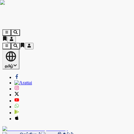
தமிழ்