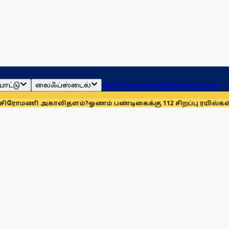
ாட்டு
லைஃப்ஸ்டைல்
ஜோதிடம்
தமிழ்நாடு
இந்தியா
உலகம்
காலிதளம்?
ஓணம் பண்டிகைக்கு 112 சிறப்பு ரயில்கள்: ஆக. 14-ஆம் 