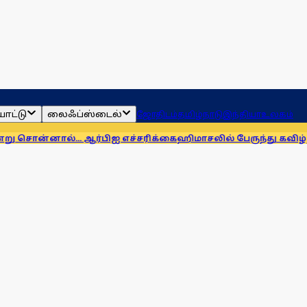
ாட்டு
லைஃப்ஸ்டைல்
ஜோதிடம்
தமிழ்நாடு
இந்தியா
உலகம்
... ஆர்பிஐ எச்சரிக்கை
ஹிமாசலில் பேருந்து கவிழ்ந்து விபத்து! 7