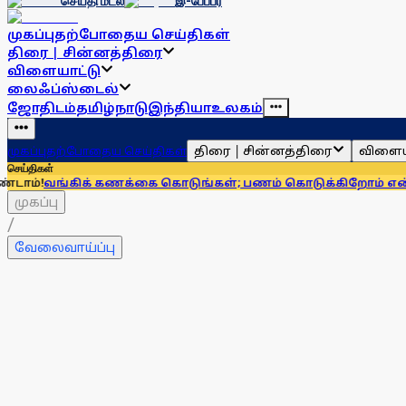
செய்தி மடல்
இ-பேப்பர்
முகப்பு
தற்போதைய செய்திகள்
திரை | சின்னத்திரை
விளையாட்டு
லைஃப்ஸ்டைல்
ஜோதிடம்
தமிழ்நாடு
இந்தியா
உலகம்
திரை | சின்னத்திரை
விளைய
முகப்பு
தற்போதைய செய்திகள்
செய்திகள்
ிக் கணக்கை கொடுங்கள்; பணம் கொடுக்கிறோம் என்று சொன்னால்
முகப்பு
/
வேலைவாய்ப்பு