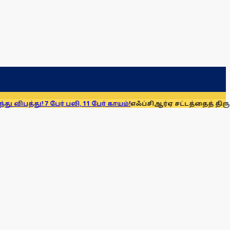
 பேர் பலி, 11 பேர் காயம்!
எஃப்சிஆர்ஏ சட்டத்தைத் திரும்பப் பெறுக: