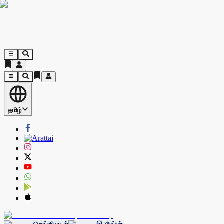
தமிழ்