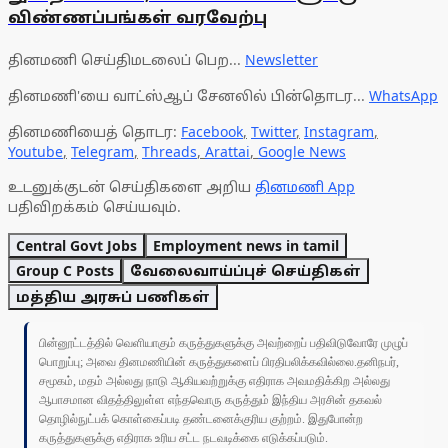
விண்ணப்பங்கள் வரவேற்பு
தினமணி செய்திமடலைப் பெற...
Newsletter
தினமணி'யை வாட்ஸ்ஆப் சேனலில் பின்தொடர...
WhatsApp
தினமணியைத் தொடர:
Facebook
,
Twitter
,
Instagram
,
Youtube
,
Telegram
,
Threads
,
Arattai
,
Google News
உடனுக்குடன் செய்திகளை அறிய
தினமணி App
பதிவிறக்கம் செய்யவும்.
Central Govt Jobs
Employment news in tamil
Group C Posts
வேலைவாய்ப்புச் செய்திகள்
மத்திய அரசுப் பணிகள்
பின்னூட்டத்தில் வெளியாகும் கருத்துகளுக்கு அவற்றைப் பதிவிடுவோரே முழுப்
பொறுப்பு; அவை தினமணியின் கருத்துகளைப் பிரதிபலிக்கவில்லை.தனிநபர்,
சமூகம், மதம் அல்லது நாடு ஆகியவற்றுக்கு எதிராக அவமதிக்கிற அல்லது
ஆபாசமான விதத்திலுள்ள எந்தவொரு கருத்தும் இந்திய அரசின் தகவல்
தொழில்நுட்பக் கொள்கைப்படி தண்டனைக்குரிய குற்றம். இதுபோன்ற
கருத்துகளுக்கு எதிராக உரிய சட்ட நடவடிக்கை எடுக்கப்படும்.