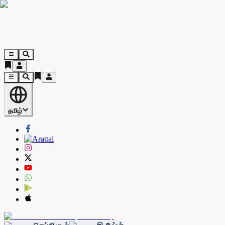
தமிழ்