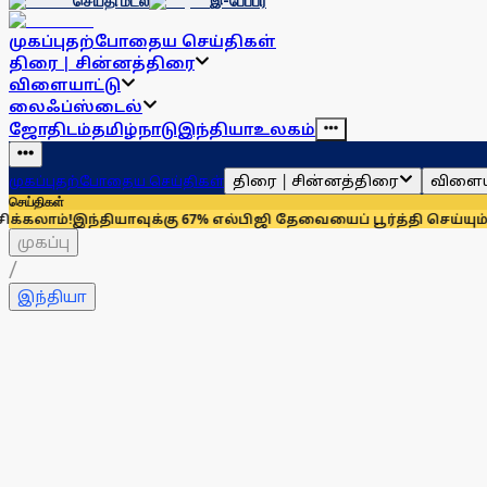
செய்தி மடல்
இ-பேப்பர்
முகப்பு
தற்போதைய செய்திகள்
திரை | சின்னத்திரை
விளையாட்டு
லைஃப்ஸ்டைல்
ஜோதிடம்
தமிழ்நாடு
இந்தியா
உலகம்
திரை | சின்னத்திரை
விளைய
முகப்பு
தற்போதைய செய்திகள்
செய்திகள்
ந்தியாவுக்கு 67% எல்பிஜி தேவையைப் பூர்த்தி செய்யும் அமெரிக்க
முகப்பு
/
இந்தியா