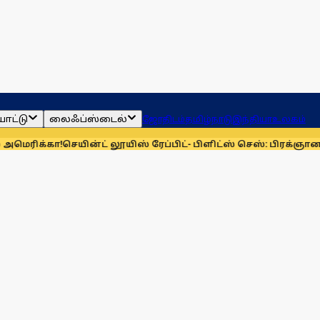
ாட்டு
லைஃப்ஸ்டைல்
ஜோதிடம்
தமிழ்நாடு
இந்தியா
உலகம்
ா!
செயின்ட் லூயிஸ் ரேப்பிட்- பிளிட்ஸ் செஸ்: பிரக்ஞானந்தா சாம்ப