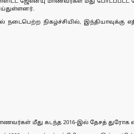
்ளிட்ட ஜேஎன்யு மாணவர்கள் மீது போடப்பட்ட த
ய்துள்ளனர்.
் நடைபெற்ற நிகழ்ச்சியில், இந்தியாவுக்க
வர்கள் மீது கடந்த 2016-இல் தேசத் துரோக வ