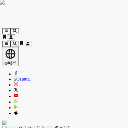
தமிழ்