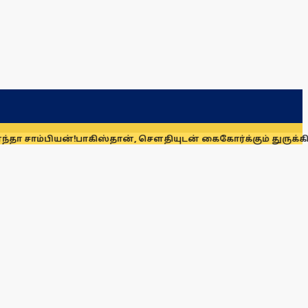
ியன்!
பாகிஸ்தான், சௌதியுடன் கைகோர்க்கும் துருக்கி! முத்தரப்பு ப