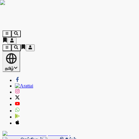
தமிழ்