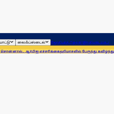
ாட்டு
லைஃப்ஸ்டைல்
ஜோதிடம்
தமிழ்நாடு
இந்தியா
உலகம்
ஆர்பிஐ எச்சரிக்கை
ஹிமாசலில் பேருந்து கவிழ்ந்து விபத்து! 7 பேர்