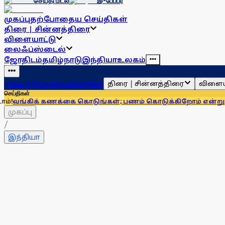
செய்தி மடல்
இ-பேப்பர்
முகப்பு
தற்போதைய செய்திகள்
திரை | சின்னத்திரை
விளையாட்டு
லைஃப்ஸ்டைல்
ஜோதிடம்
தமிழ்நாடு
இந்தியா
உலகம்
திரை | சின்னத்திரை
விளைய
முகப்பு
தற்போதைய செய்திகள்
செய்திகள்
கணக்கை கொடுங்கள்; பணம் கொடுக்கிறோம் என்று சொன்னால்... 
முகப்பு
/
இந்தியா