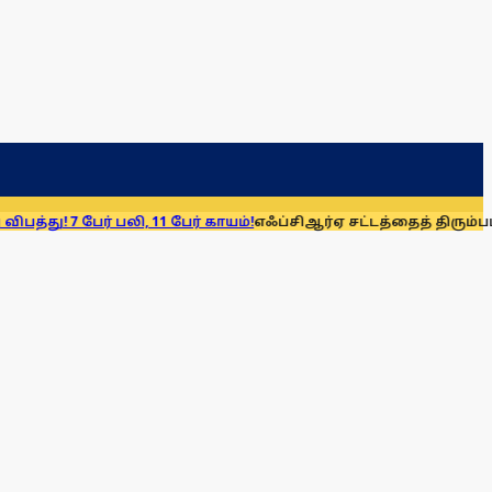
 பலி, 11 பேர் காயம்!
எஃப்சிஆர்ஏ சட்டத்தைத் திரும்பப் பெறுக: மு.