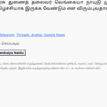
ுடியரசு துணைத் தலைவர் வெங்கையா நாயுடு 
ிழ்ச்சியாக இருக்க வேண்டும் என விரும்புவதாக
Telegram
,
Threads
,
Arattai
,
Google News
 செய்யவும்.
enkaiya Naidu
ுப்பு; அவை தினமணியின் கருத்துகளைப் பிரதிபலிக்கவில்லை.தனிநபர், சமூகம், மதம் அல்லது
ரிய குற்றம். இதுபோன்ற கருத்துகளுக்கு எதிராக உரிய சட்ட நடவடிக்கை எடுக்கப்படும்.