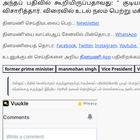
அந்தப் பதிவில் கூறியிருப்பதாவது: “ க
விசாரித்தார். விரைவில் உடல் நலம் பெற்று மக
தினமணி செய்திமடலைப் பெற...
Newsletter
தினமணி'யை வாட்ஸ்ஆப் சேனலில் பின்தொடர...
WhatsApp
தினமணியைத் தொடர:
Facebook
,
Twitter
,
Instagram
,
Youtube
,
உடனுக்குடன் செய்திகளை அறிய
தினமணி App
பதிவிறக்கம்
former prime minister
manmohan singh
Vice President
V
பின்னூட்டத்தில் வெளியாகும் கருத்துகளுக்கு அவற்றைப் பதிவிடுவோரே முழுப் பொற
எந்தவொரு கருத்தும் இந்திய அரசின் தகவல் தொழில்நுட்பக் கொள்கைப்படி தண்டனைக்கு