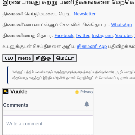
இரண்டாவது சுற்று பணிநீக்கங்களை மேற்கொள
தினமணி செய்திமடலைப் பெற...
Newsletter
தினமணி'யை வாட்ஸ்ஆப் சேனலில் பின்தொடர...
WhatsApp
தினமணியைத் தொடர:
Facebook
,
Twitter
,
Instagram
,
Youtube
,
உடனுக்குடன் செய்திகளை அறிய
தினமணி App
பதிவிறக்கம்
CEO
metta
சிஇஓ
மெட்டா
பின்னூட்டத்தில் வெளியாகும் கருத்துகளுக்கு அவற்றைப் பதிவிடுவோரே முழுப் பொற
எந்தவொரு கருத்தும் இந்திய அரசின் தகவல் தொழில்நுட்பக் கொள்கைப்படி தண்டனைக்கு