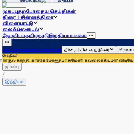
செய்தி மடல்
இ-பேப்பர்
முகப்பு
தற்போதைய செய்திகள்
திரை | சின்னத்திரை
விளையாட்டு
லைஃப்ஸ்டைல்
ஜோதிடம்
தமிழ்நாடு
இந்தியா
உலகம்
திரை | சின்னத்திரை
விளைய
முகப்பு
தற்போதைய செய்திகள்
செய்திகள்
ி: கார்கே
மோஜ்தபா கமேனி கவலைக்கிடமா? விடியோ வெளியிட்ட
முகப்பு
/
இந்தியா