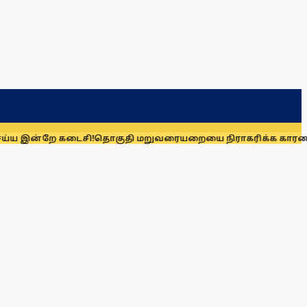
 கடைசி!
தொகுதி மறுவரையறையை நிராகரிக்க காரணம் என்ன? மாண