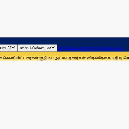
ாட்டு
லைஃப்ஸ்டைல்
ஜோதிடம்
தமிழ்நாடு
இந்தியா
உலகம்
 ஈரான்!
குடும்ப அட்டைதாரர்கள் விரல்ரேகை பதிவு செய்ய இன்றே