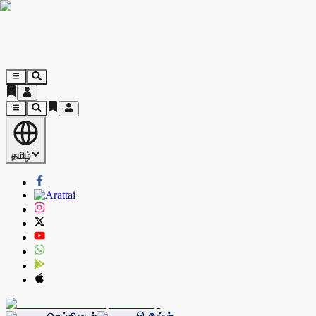
தமிழ்