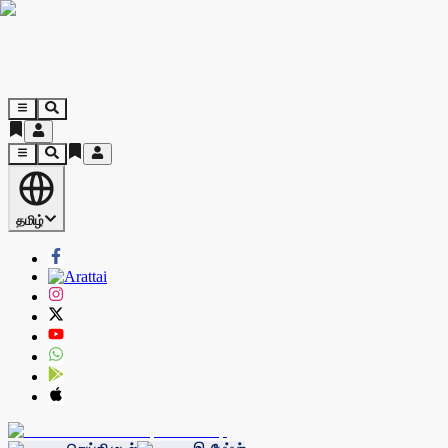
தமிழ்