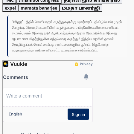
TMC
trinamool congress
திரிணமூல் காங்கிரஸ்
expel
mamata banarjee
மமதா பானர்ஜி
பின்னூட்டத்தில் வெளியாகும் கருத்துகளுக்கு அவற்றைப் பதிவிடுவோரே முழுப்
பொறுப்பு; அவை தினமணியின் கருத்துகளைப் பிரதிபலிக்கவில்லை.தனிநபர்,
சமூகம், மதம் அல்லது நாடு ஆகியவற்றுக்கு எதிராக அவமதிக்கிற அல்லது
ஆபாசமான விதத்திலுள்ள எந்தவொரு கருத்தும் இந்திய அரசின் தகவல்
தொழில்நுட்பக் கொள்கைப்படி தண்டனைக்குரிய குற்றம். இதுபோன்ற
கருத்துகளுக்கு எதிராக உரிய சட்ட நடவடிக்கை எடுக்கப்படும்.