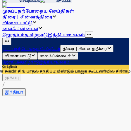
செய்தி மடல்
இ-பேப்பர்
முகப்பு
தற்போதைய செய்திகள்
திரை | சின்னத்திரை
விளையாட்டு
லைஃப்ஸ்டைல்
ஜோதிடம்
தமிழ்நாடு
இந்தியா
உலகம்
திரை | சின்னத்திரை
முகப்பு
தற்போதைய செய்திகள்
விளையாட்டு
லைஃப்ஸ்டைல்
ஜோதிடம்
தமிழ்நாடு
இந்தியா
உலகம்
செய்திகள்
 சிங் பாதல் சந்திப்பு: மீண்டும் பாஜக கூட்டணியில் சிரோமணி அகால
முகப்பு
/
இந்தியா