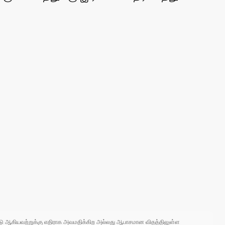
 நாடு ஆகியவற்றுக்கு எதிராக அவமதிக்கிற அல்லது ஆபாசமான விதத்திலுள்ள