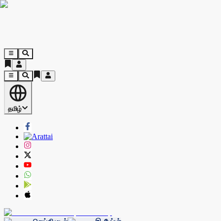
தமிழ்