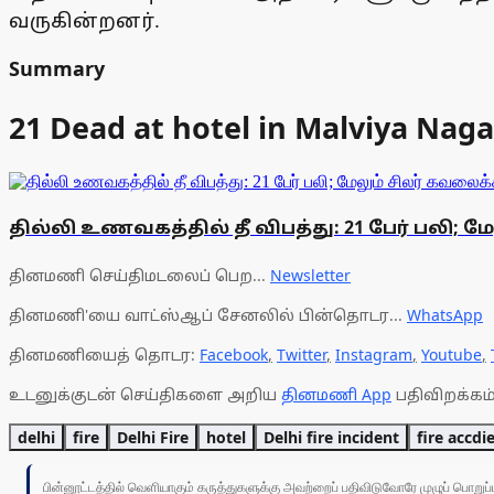
வருகின்றனர்.
Summary
21 Dead at hotel in Malviya Nag
தில்லி உணவகத்தில் தீ விபத்து: 21 பேர் பலி; ம
தினமணி செய்திமடலைப் பெற...
Newsletter
தினமணி'யை வாட்ஸ்ஆப் சேனலில் பின்தொடர...
WhatsApp
தினமணியைத் தொடர:
Facebook
,
Twitter
,
Instagram
,
Youtube
,
உடனுக்குடன் செய்திகளை அறிய
தினமணி App
பதிவிறக்கம்
delhi
fire
Delhi Fire
hotel
Delhi fire incident
fire accdi
பின்னூட்டத்தில் வெளியாகும் கருத்துகளுக்கு அவற்றைப் பதிவிடுவோரே முழுப் பொற