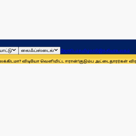
ாட்டு
லைஃப்ஸ்டைல்
ஜோதிடம்
தமிழ்நாடு
இந்தியா
உலகம்
டியோ வெளியிட்ட ஈரான்!
குடும்ப அட்டைதாரர்கள் விரல்ரேகை ப