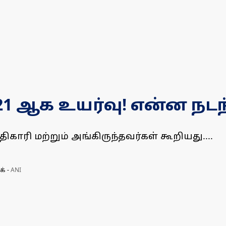
ி 21 ஆக உயர்வு! என்ன நடந
ிகாரி மற்றும் அங்கிருந்தவர்கள் கூறியது....
க்
-
ANI