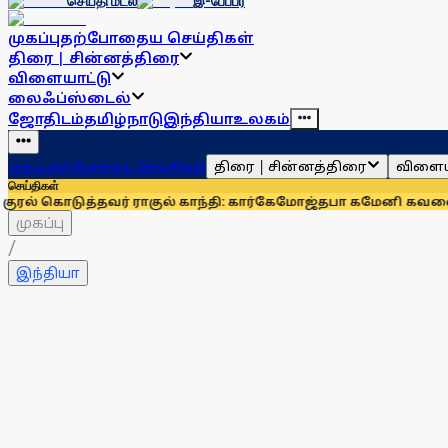
செய்தி மடல்
இ-பேப்பர்
முகப்பு
தற்போதைய செய்திகள்
திரை | சின்னத்திரை
விளையாட்டு
லைஃப்ஸ்டைல்
ஜோதிடம்
தமிழ்நாடு
இந்தியா
உலகம்
திரை | சின்னத்திரை
விளைய
முகப்பு
தற்போதைய செய்திகள்
செய்திகள்
தவர் ராகுல் காந்தி: கார்கே
மோஜ்தபா கமேனி கவலைக்கிடமா? வி
முகப்பு
/
இந்தியா