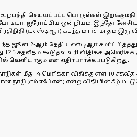
உற்பத்தி செய்யப்பட்ட பொருள்கள் இறக்கும
கம்போடியா, ஐரோப்பிய ஒன்றியம், இந்தோனேசியா
் பிரதிநிதி (யுஎஸ்டிஆா்) கடந்த மாா்ச் மாதம
ூன் 2-ஆம் தேதி யுஎஸ்டிஆா் சமா்ப்பித்தது. 
 12.5 சதவீதம் கூடுதல் வரி விதிக்க அமெரிக்க அ
 வெளியாகும் என எதிா்பாா்க்கப்படுகிறது.
டுகள் மீது அமெரிக்கா விதித்துள்ள 10 சதவீத
 நாடு (எம்எஃப்என்) என்ற விதியின்கீழ் மட்டு