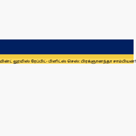
ஸ் ரேப்பிட்- பிளிட்ஸ் செஸ்: பிரக்ஞானந்தா சாம்பியன்!
பாகிஸ்தான்