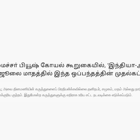
அமைச்சா் பியூஷ் கோயல் கூறுகையில், ‘இந்தி
ூலை மாதத்தில் இந்த ஒப்பந்தத்தின் முதல்கட்ட
ுப்பு; அவை தினமணியின் கருத்துகளைப் பிரதிபலிக்கவில்லை.தனிநபர், சமூகம், மதம் அல்லது
ரிய குற்றம். இதுபோன்ற கருத்துகளுக்கு எதிராக உரிய சட்ட நடவடிக்கை எடுக்கப்படும்.