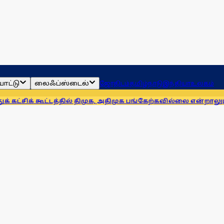
ாட்டு
லைஃப்ஸ்டைல்
ஜோதிடம்
தமிழ்நாடு
இந்தியா
உலகம்
ட்டத்தில் திமுக, அதிமுக பங்கேற்கவில்லை என்றாலும் இதே நிலை