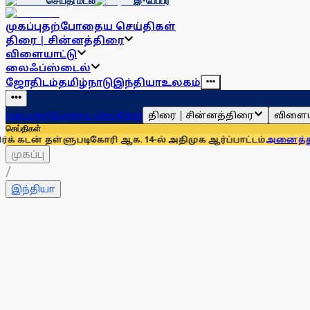
செய்தி மடல்
இ-பேப்பர்
முகப்பு
தற்போதைய செய்திகள்
திரை | சின்னத்திரை
விளையாட்டு
லைஃப்ஸ்டைல்
ஜோதிடம்
தமிழ்நாடு
இந்தியா
உலகம்
திரை | சின்னத்திரை
விளைய
முகப்பு
தற்போதைய செய்திகள்
செய்திகள்
ுபடிகோரி ஆக. 14-ல் அதிமுக ஆர்ப்பாட்டம்
அனைத்துக் கட்சிக் கூ
முகப்பு
/
இந்தியா