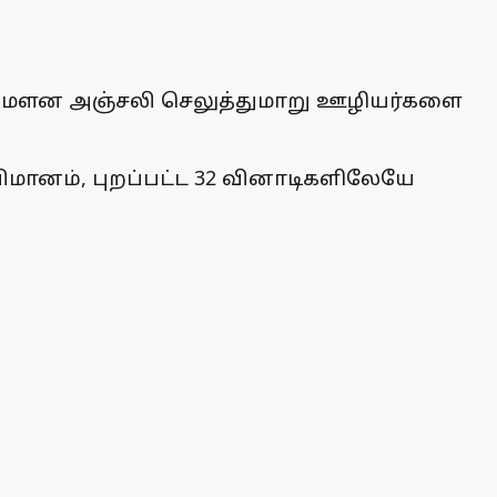
ில் மௌன அஞ்சலி செலுத்துமாறு ஊழியர்களை
விமானம், புறப்பட்ட 32 வினாடிகளிலேயே