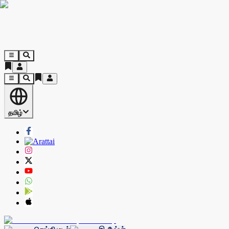
தமிழ்