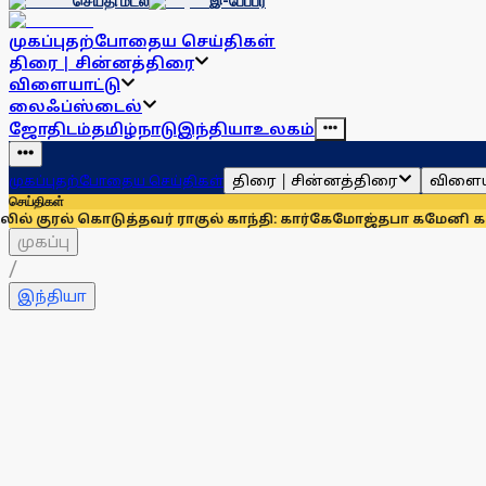
செய்தி மடல்
இ-பேப்பர்
முகப்பு
தற்போதைய செய்திகள்
திரை | சின்னத்திரை
விளையாட்டு
லைஃப்ஸ்டைல்
ஜோதிடம்
தமிழ்நாடு
இந்தியா
உலகம்
திரை | சின்னத்திரை
விளைய
முகப்பு
தற்போதைய செய்திகள்
செய்திகள்
டுத்தவர் ராகுல் காந்தி: கார்கே
மோஜ்தபா கமேனி கவலைக்கிடமா
முகப்பு
/
இந்தியா