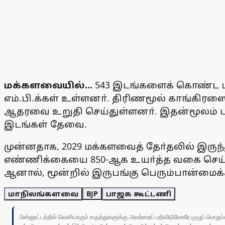
மக்களவையில்...
543 இடங்களைக் கொண்ட ம
எம்.பி.க்கள் உள்ளனா். திரிணமூல் காங்கிரஸை ச
ஆதரவை உறுதி செய்துள்ளனா். இதன்மூலம் பாஜ
இடங்கள் தேவை.
முன்னதாக, 2029 மக்களவைத் தோ்தலில் இரு
எண்ணிக்கையை 850-ஆக உயா்த்த வகை செய்யும
ஆனால், மூன்றில் இருபங்கு பெரும்பான்மைக்
மாநிலங்களவை
BJP
பாஜக கூட்டணி
பின்னூட்டத்தில் வெளியாகும் கருத்துகளுக்கு அவற்றைப் பதிவிடுவோரே முழுப் பொற