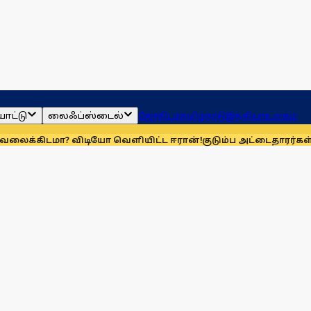
ாட்டு
லைஃப்ஸ்டைல்
ஜோதிடம்
தமிழ்நாடு
இந்தியா
உலகம்
? விடியோ வெளியிட்ட ஈரான்!
குடும்ப அட்டைதாரர்கள் விரல்ரே