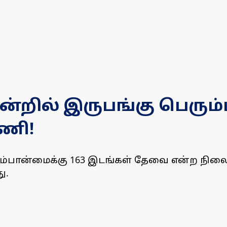
ன்றில் இருபங்கு பெரு
டணி!
ரும்பான்மைக்கு 163 இடங்கள் தேவை என்ற 
ு.