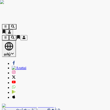
தமிழ்