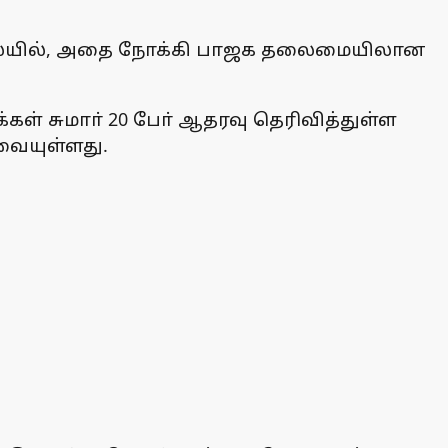
நிலையில், அதை நோக்கி பாஜக தலைமையிலான
ள் சுமாா் 20 போ் ஆதரவு தெரிவித்துள்ள
வையுள்ளது.