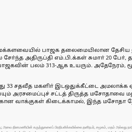
க்களவையில் பாஜக தலைமையிலான தேசிய ஜன
ோ்ந்த அதிருப்தி எம்.பி.க்கள் சுமாா் 20 போ்
கவின் பலம் 313-ஆக உயரும். அதேநேரம், மூன
ந்து 33 சதவீத மகளிா் இடஒதுக்கீட்டை அமலாக
் அரசமைப்புச் சட்டத் திருத்த மசோதாவை மத்
கான வாக்குகள் கிடைக்காமல், இந்த மசோதா தோ
ுப்பு; அவை தினமணியின் கருத்துகளைப் பிரதிபலிக்கவில்லை.தனிநபர், சமூகம், மதம் அல்லது