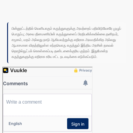
பின்னூட்டத்தில் வெளியாகும் கருத்துகளுக்கு அவற்றைப் பதிவிடுவோரே முழுப்
பொறுப்பு; அவை தினமணியின் கருத்துகளைப் பிரதிபலிக்கவில்லை.தனிநபர்,
சமூகம், மதம் அல்லது நாடு ஆகியவற்றுக்கு எதிராக அவமதிக்கிற அல்லது
ஆபாசமான விதத்திலுள்ள எந்தவொரு கருத்தும் இந்திய அரசின் தகவல்
தொழில்நுட்பக் கொள்கைப்படி தண்டனைக்குரிய குற்றம். இதுபோன்ற
கருத்துகளுக்கு எதிராக உரிய சட்ட நடவடிக்கை எடுக்கப்படும்.