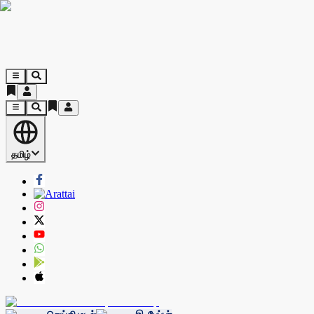
தமிழ்