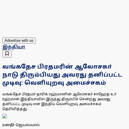
Advertise with us
இந்தியா
வங்கதேச பிரதமரின் ஆலோசகா்
நாடு திரும்பியது அவரது தனிப்பட்ட
முடிவு: வெளியுறவு அமைச்சகம்
வங்கதேச பிரதமா் தாரிக் ரஹ்மானின் ஆலோசகா் சாஹேத் உா்
ரஹ்மான் இந்தியாவில் இருந்து திரும்பிச் சென்றது அவரது
தனிப்பட்ட முடிவு என இந்திய வெளியுறவு அமைச்சகம்
தெரிவித்தது.
ரண்தீா் ஜெய்ஸ்வால்