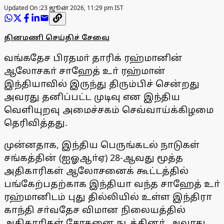
Updated On :
23 ஜூன் 2026, 11:29 pm IST
தினமணி செய்திச் சேவை
வங்கதேச பிரதமா் தாரிக் ரஹ்மானின்
ஆலோசகா் சாஹேத் உா் ரஹ்மான்
இந்தியாவில் இருந்து திரும்பிச் சென்றது
அவரது தனிப்பட்ட முடிவு என இந்திய
வெளியுறவு அமைச்சகம் செவ்வாய்க்கிழமை
தெரிவித்தது.
முன்னதாக, இந்திய பெருங்கடல் நாடுகள்
சங்கத்தின் (ஐஓஆா்ஏ) 28-ஆவது மூத்த
அதிகாரிகள் ஆலோசனைக் கூட்டத்தில்
பங்கேற்பதற்காக இந்தியா வந்த சாஹேத் உா்
ரஹ்மானிடம் புது தில்லியில் உள்ள இந்திரா
காந்தி சா்வதேச விமான நிலையத்தில்
அதிகாரிகள் சோதனை நடத்தினா். அவரது