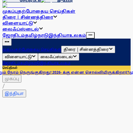
செய்தி மடல்
இ-பேப்பர்
முகப்பு
தற்போதைய செய்திகள்
திரை | சின்னத்திரை
விளையாட்டு
லைஃப்ஸ்டைல்
ஜோதிடம்
தமிழ்நாடு
இந்தியா
உலகம்
திரை | சின்னத்திரை
முகப்பு
தற்போதைய செய்திகள்
விளையாட்டு
லைஃப்ஸ்டைல்
ஜோதிடம்
தமிழ்நாடு
இந்தியா
உலகம்
செய்திகள்
்குகிறது! 2026- க்கு என்ன சொல்லியிருக்கிறார்?
முன்னணி சூரி
முகப்பு
/
இந்தியா