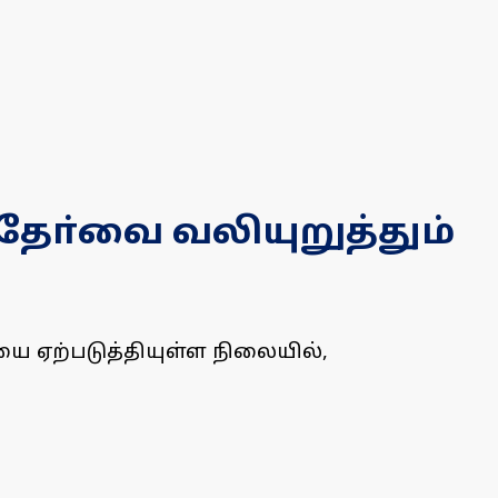
 தோ்வை வலியுறுத்தும்
ையை ஏற்படுத்தியுள்ள நிலையில்,