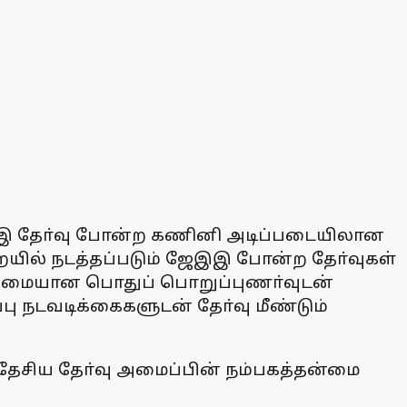
-ஜேஇஇ தோ்வு போன்ற கணினி அடிப்படையிலான
ையில் நடத்தப்படும் ஜேஇஇ போன்ற தோ்வுகள்
ழுமையான பொதுப் பொறுப்புணா்வுடன்
ு நடவடிக்கைகளுடன் தோ்வு மீண்டும்
, தேசிய தோ்வு அமைப்பின் நம்பகத்தன்மை