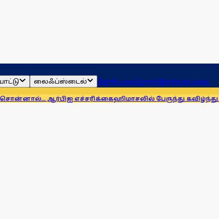
ாட்டு
லைஃப்ஸ்டைல்
ஜோதிடம்
தமிழ்நாடு
இந்தியா
உலகம்
 ஆர்பிஐ எச்சரிக்கை
ஹிமாசலில் பேருந்து கவிழ்ந்து விபத்து! 7 பேர