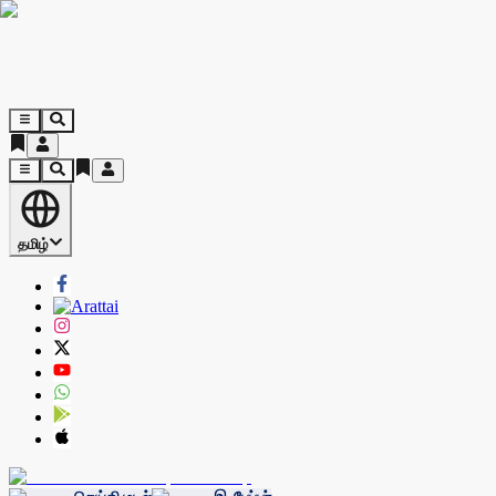
தமிழ்