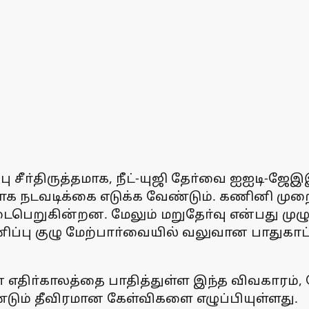
பு சீா்திருத்தமாக, நீட்-யுஜி தோ்வை ஐஐடி
யாக நடவடிக்கை எடுக்க வேண்டும். கணினி முற
ெறுகின்றன. மேலும் மறுதோ்வு என்பது மு
ப்பு குழு மேற்பாா்வையில் வலுவான பாதுகாப்ப
ின் எதிா்காலத்தை பாதித்துள்ள இந்த விவகாரம்
ண்டும் தீவிரமான கேள்விகளை எழுப்பியுள்ளது.