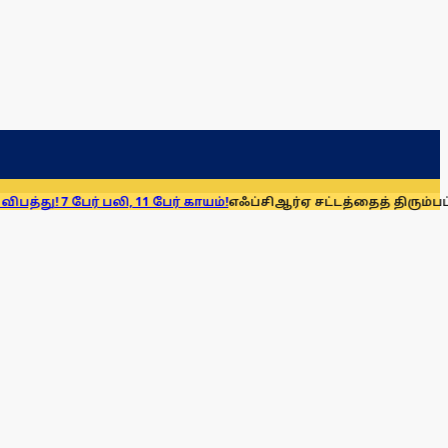
் பலி, 11 பேர் காயம்!
எஃப்சிஆர்ஏ சட்டத்தைத் திரும்பப் பெறுக: மு.