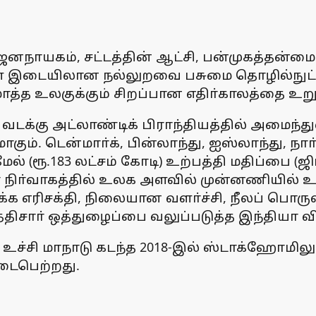
நாயகம், சட்டத்தின் ஆட்சி, பன்முகத்தன்மைக
கள் இடையிலான நல்லுறவை பசுமை தொழில்நுட்பம்,
மொத்த உலகுக்கும் சிறப்பான எதிா்காலத்தை உறுத
ம் வடக்கு அட்லாண்டிக் பிராந்தியத்தில் அமைந
ும். டென்மாா்க், பின்லாந்து, ஐஸ்லாந்து, நாா்
ேல் (ரூ.183 லட்சம் கோடி) உற்பத்தி மதிப்பை (ஜ
ா் நிா்வாகத்தில் உலக அளவில் முன்னணியில் 
த்தக்க எரிசக்தி, நிலையான வளா்ச்சி, நீலப் பொர
திசாா் ஒத்துழைப்பை வலுப்படுத்த இந்தியா வி
உச்சி மாநாடு கடந்த 2018-இல் ஸ்டாக்ஹோமிலும
டைபெற்றது.