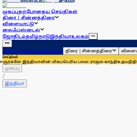
செய்தி மடல்
இ-பேப்பர்
முகப்பு
தற்போதைய செய்திகள்
திரை | சின்னத்திரை
விளையாட்டு
லைஃப்ஸ்டைல்
ஜோதிடம்
தமிழ்நாடு
இந்தியா
உலகம்
திரை | சின்னத்திரை
விளைய
முகப்பு
தற்போதைய செய்திகள்
செய்திகள்
யாவின் மிகப்பெரிய பலம்: ராகுல் காந்தி
உதயநிதி ஸ்டாலினைச் 
முகப்பு
/
இந்தியா