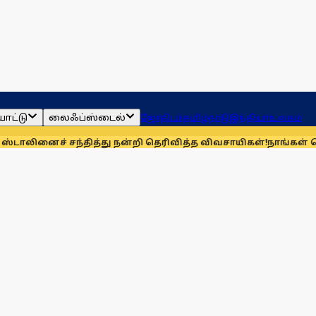
ாட்டு
லைஃப்ஸ்டைல்
ஜோதிடம்
தமிழ்நாடு
இந்தியா
உலகம்
சந்தித்து நன்றி தெரிவித்த விவசாயிகள்!
நாங்கள் தொகுதி மறுவர