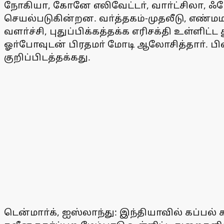
நோகியா, கோனே எலிவேட்டா், வாா்ட்சிலா, ஃபோ
செயல்படுகின்றன. வா்த்தகம்-முதலீடு, எண்ம
வளா்ச்சி, புதுப்பிக்கத்தக்க எரிசக்தி உள்ளிட
ஓா்போவுடன் பிரதமா் மோடி ஆலோசித்தாா். பின
குறிப்பிடத்தக்கது.
டென்மாா்க், ஐஸ்லாந்து: இந்தியாவில் கப்பல் க