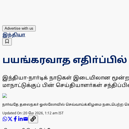
Advertise with us
இந்தியா
பயங்கரவாத எதிா்ப்பில்
இந்தியா-நாா்டிக் நாடுகள் இடையிலான மூன்
மாநாட்டுக்குப் பின் செய்தியாளா்கள் சந்திப்
நாா்வதே தலைநகா் ஓஸ்லோவில் செவ்வாய்க்கிழமை நடைபெற்ற செய்தியாளா
Updated On :
20 மே 2026, 1:12 am IST