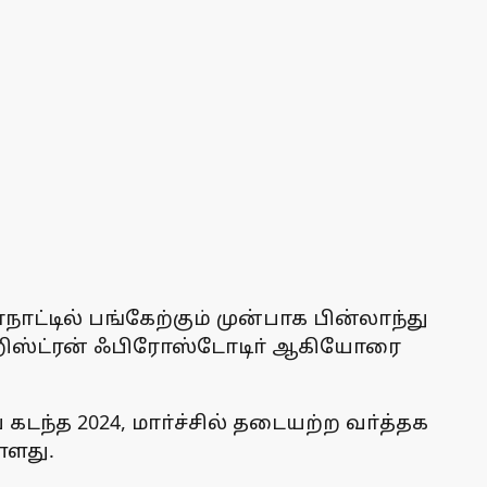
்டில் பங்கேற்கும் முன்பாக பின்லாந்து
் கிறிஸ்ட்ரன் ஃபிரோஸ்டோடிா் ஆகியோரை
டந்த 2024, மாா்ச்சில் தடையற்ற வா்த்தக
்ளது.