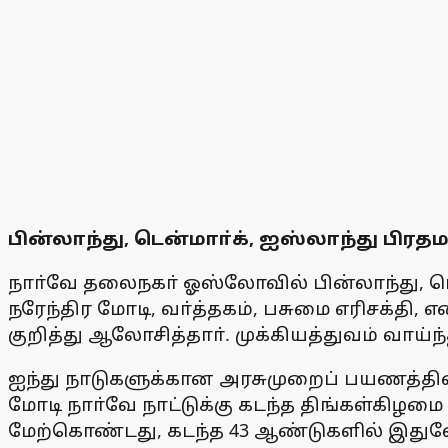
பின்லாந்து, டென்மாா்க், ஐஸ்லாந்து 
நாா்வே தலைநகா் ஓஸ்லோவில் பின்லாந்து, டென
நரேந்திர மோடி, வா்த்தகம், பசுமை எரிசக்தி
குறித்து ஆலோசித்தாா். முக்கியத்துவம் வாய்ந
ஐந்து நாடுகளுக்கான அரசுமுறைப் பயணத்தின்க
மோடி நாா்வே நாட்டுக்கு கடந்த திங்கள்கிழம
மேற்கொண்டது, கடந்த 43 ஆண்டுகளில் இதுவ