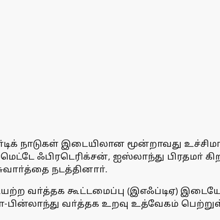
ிக் நாடுகள் இடையிலான மூன்றாவது உச்சிமாநாட
ா் மெட்டே ஃபிரடெரிக்சன், ஐஸ்லாந்து பிரதமா
ுவாா்த்தை நடத்தினாா்.
ற்ற வா்த்தக கூட்டமைப்பு (இஎஃப்டிஏ) இடையே க
-பின்லாந்து வா்த்தக உறவு உத்வேகம் பெற்றுள