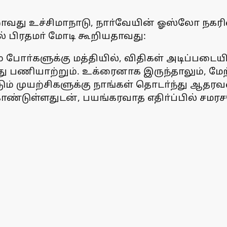
றாவது உச்சிமாநாடு, நாா்வேயின் ஓஸ்லோ நகரி
பில் பிரதமா் மோடி கூறியதாவது:
போா்களுக்கு மத்தியில், விதிகள் அடிப்பட
்து பணியாற்றும். உக்ரைனாக இருந்தாலும், மே
ும் முயற்சிகளுக்கு நாங்கள் தொடா்ந்து ஆதர
 கொண்டுள்ளதுடன், பயங்கரவாத எதிா்ப்பில் ச