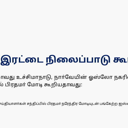
 இரட்டை நிலைப்பாடு கூ
றாவது உச்சிமாநாடு, நாா்வேயின் ஓஸ்லோ நகரி
பில் பிரதமா் மோடி கூறியதாவது:
்கள் சந்திப்பில் பிரதமா் நரேந்திர மோடியுடன் பங்கேற்ற ஐஸ்லாந்து