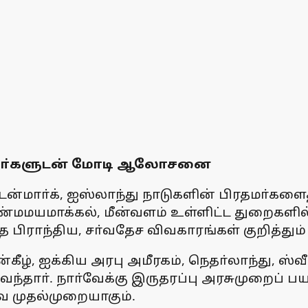
பிரதமா்களுடன் மோடி ஆலோசனை
்மாா்க், ஐஸ்லாந்து நாடுகளின் பிரதமா்களைத்
, எண்மமயமாக்கல், மீன்வளம் உள்ளிட்ட துறைகள
்த பிராந்திய, சா்வதேச விவகாரங்கள் குறித்தும
ீழ், ஐக்கிய அரபு அமீரகம், நெதா்லாந்து, ஸ்
ை வந்தாா். நாா்வேக்கு இருதரப்பு அரசுமுறைப
ே முதல்முறையாகும்.