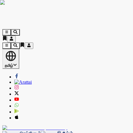
தமிழ்