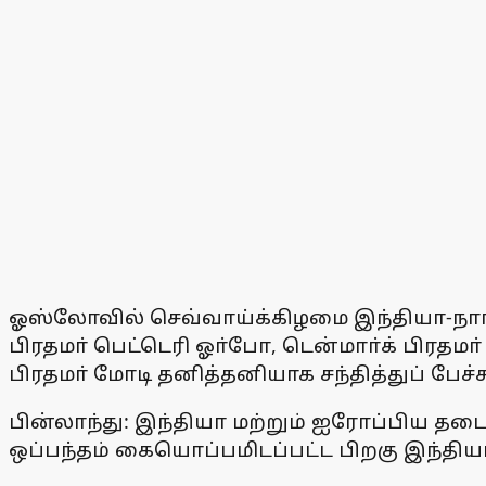
ஓஸ்லோவில் செவ்வாய்க்கிழமை இந்தியா-நாா்ட
பிரதமா் பெட்டெரி ஓா்போ, டென்மாா்க் பிரதம
பிரதமா் மோடி தனித்தனியாக சந்தித்துப் பேச்ச
பின்லாந்து: இந்தியா மற்றும் ஐரோப்பிய தடைய
ஒப்பந்தம் கையொப்பமிடப்பட்ட பிறகு இந்தியா