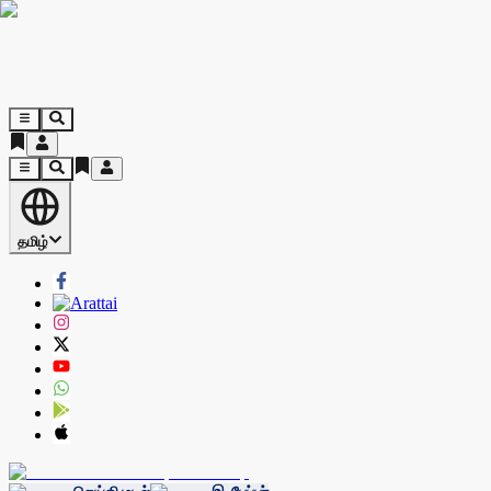
தமிழ்