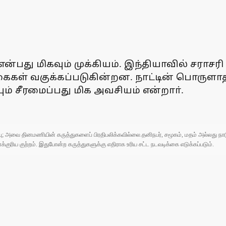
ன்பது மிகவும் முக்கியம். இந்தியாவில் சராசர
ைகள் வகுக்கப்படுகின்றன. நாட்டின் பொருளாத
் சீரமைப்பது மிக அவசியம் என்றாா்.
ுப்பு; அவை தினமணியின் கருத்துகளைப் பிரதிபலிக்கவில்லை.தனிநபர், சமூகம், மதம் அல்லது
ரிய குற்றம். இதுபோன்ற கருத்துகளுக்கு எதிராக உரிய சட்ட நடவடிக்கை எடுக்கப்படும்.