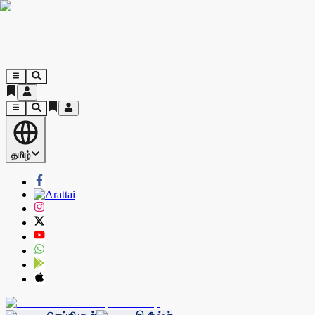
தமிழ்