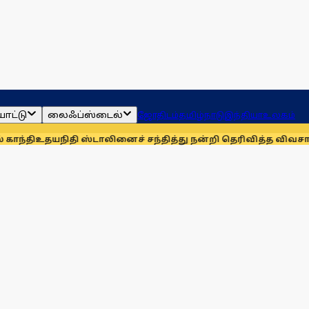
ாட்டு
லைஃப்ஸ்டைல்
ஜோதிடம்
தமிழ்நாடு
இந்தியா
உலகம்
நிதி ஸ்டாலினைச் சந்தித்து நன்றி தெரிவித்த விவசாயிகள்!
நாங