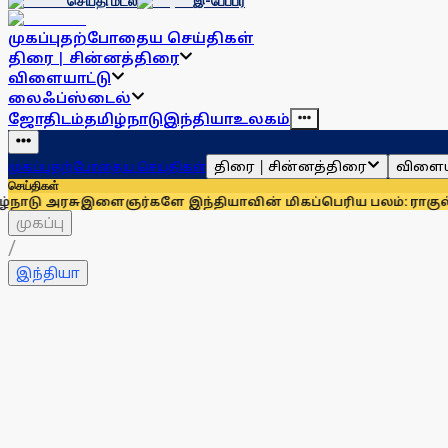
செய்தி மடல்
இ-பேப்பர்
முகப்பு
தற்போதைய செய்திகள்
திரை | சின்னத்திரை
விளையாட்டு
லைஃப்ஸ்டைல்
ஜோதிடம்
தமிழ்நாடு
இந்தியா
உலகம்
திரை | சின்னத்திரை
விளைய
முகப்பு
தற்போதைய செய்திகள்
செய்திகள்
ு
இளைஞர்களே இந்தியாவின் மிகப்பெரிய பலம்: ராகுல் காந்தி
உதய
முகப்பு
/
இந்தியா