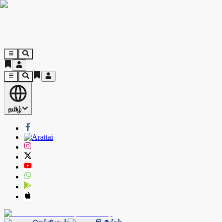
தமிழ்