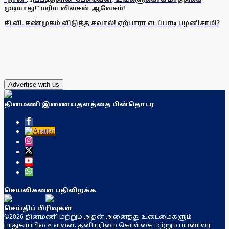
முடியாது!" மரிய வில்சன் ஆவேசம்!
சி.வி. சண்முகம் விடுத்த சவால்! ஏற்பாரா எடப்பாடி பழனிசாமி?
Advertise with us
தினமணி இணையதளத்தை பின்தொடர
செயலிகளை பதிவிறக்க
செய்திப் பிரிவுகள்
©2026 தினமணி மற்றும் அதன் அனைத்து உடைமைகளும்
பாதுகாப்பில் உள்ளன. தனியுரிமை கொள்கை மற்றும் பயனாளர்