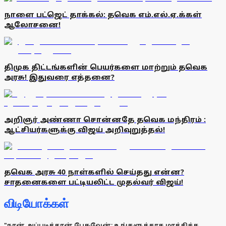
நாளை பட்ஜெட் தாக்கல்: தவெக எம்.எல்.ஏ.க்கள்
ஆலோசனை!
திமுக திட்டங்களின் பெயர்களை மாற்றும் தவெக
அரசு! இதுவரை எத்தனை?
அறிஞர் அண்ணா சொன்னதே தவெக மந்திரம் :
ஆட்சியர்களுக்கு விஜய் அறிவுறுத்தல்!
தவெக அரசு 40 நாள்களில் செய்தது என்ன?
சாதனைகளை பட்டியலிட்ட முதல்வர் விஜய்!
விடியோக்கள்
"நான் அப்படித்தான் பேசுவேன்; உங்களுக்காக மாத்திக்க