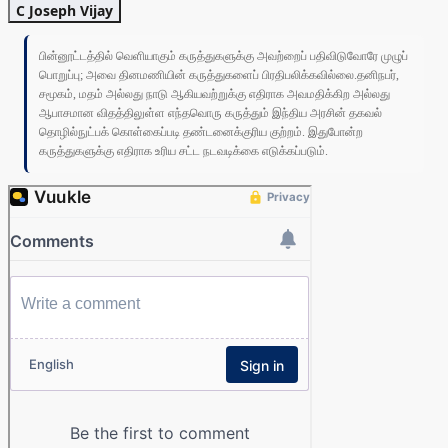
C Joseph Vijay
பின்னூட்டத்தில் வெளியாகும் கருத்துகளுக்கு அவற்றைப் பதிவிடுவோரே முழுப்
பொறுப்பு; அவை தினமணியின் கருத்துகளைப் பிரதிபலிக்கவில்லை.தனிநபர்,
சமூகம், மதம் அல்லது நாடு ஆகியவற்றுக்கு எதிராக அவமதிக்கிற அல்லது
ஆபாசமான விதத்திலுள்ள எந்தவொரு கருத்தும் இந்திய அரசின் தகவல்
தொழில்நுட்பக் கொள்கைப்படி தண்டனைக்குரிய குற்றம். இதுபோன்ற
கருத்துகளுக்கு எதிராக உரிய சட்ட நடவடிக்கை எடுக்கப்படும்.