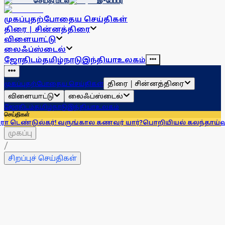
செய்தி மடல்
இ-பேப்பர்
முகப்பு
தற்போதைய செய்திகள்
திரை | சின்னத்திரை
விளையாட்டு
லைஃப்ஸ்டைல்
ஜோதிடம்
தமிழ்நாடு
இந்தியா
உலகம்
திரை | சின்னத்திரை
முகப்பு
தற்போதைய செய்திகள்
விளையாட்டு
லைஃப்ஸ்டைல்
ஜோதிடம்
தமிழ்நாடு
இந்தியா
உலகம்
செய்திகள்
ர்! வருங்கால கணவர் யார்?
பொறியியல் கலந்தாய்வு! துணைத்தோ்வ
முகப்பு
/
சிறப்புச் செய்திகள்