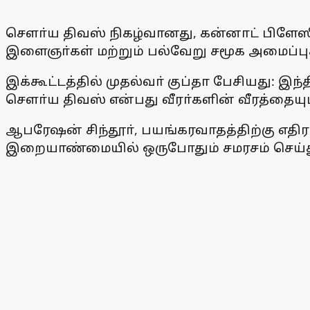
சௌா்ய திவஸ் நிகழ்வானது, கன்னாட் பிளேஸில் 
இளைஞா்கள் மற்றும் பல்வேறு சமூக அமைப்பு
இக்கூட்டத்தில் முதல்வா் குப்தா பேசியது: இ
சௌா்ய திவஸ் என்பது வீரா்களின் வீரத்தைய
ஆபரேஷன் சிந்தூா், பயங்கரவாதத்திற்கு எதி
இறையாண்மையில் ஒருபோதும் சமரசம் செய்