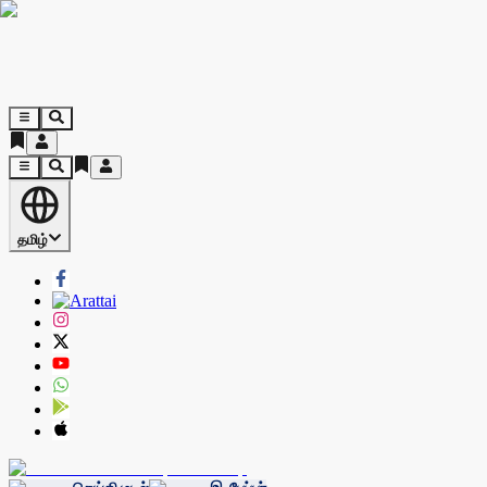
தமிழ்