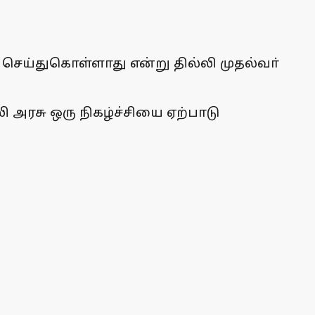
ெய்துகொள்ளாது என்று தில்லி முதல்வா்
 அரசு ஒரு நிகழ்ச்சியை ஏற்பாடு