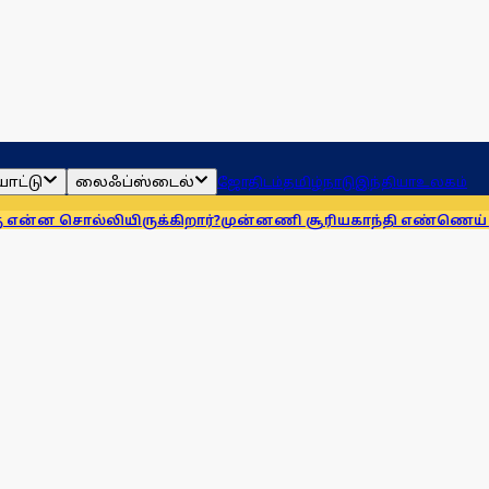
ாட்டு
லைஃப்ஸ்டைல்
ஜோதிடம்
தமிழ்நாடு
இந்தியா
உலகம்
லியிருக்கிறார்?
முன்னணி சூரியகாந்தி எண்ணெய் நிறுவனத்துக்