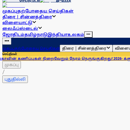
செய்தி மடல்
இ-பேப்பர்
முகப்பு
தற்போதைய செய்திகள்
திரை | சின்னத்திரை
விளையாட்டு
லைஃப்ஸ்டைல்
ஜோதிடம்
தமிழ்நாடு
இந்தியா
உலகம்
திரை | சின்னத்திரை
விளைய
முகப்பு
தற்போதைய செய்திகள்
செய்திகள்
புகள் நிறைவேறும் நேரம் நெருங்குகிறது! 2026- க்கு என்ன சொல்
முகப்பு
/
புதுதில்லி