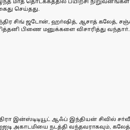
 இந்த மாத தொடக்கத்தில் பயிற்சி நிறுவனங்க
 கைது செய்தது.
ந்திர சிங் ஜடோன், ஹா்ஷித், ஆசாத் கலேத், சஞ்சீவ
னித்தனி பிணை மனுக்களை விசாரித்து வந்தாா்.
திரா இன்ஸ்டிடியூட் ஆஃப் இந்தியன் சிவில் சா்
ஐடி அகாடமியை நடத்தி வந்தவராகவும், கலேத் 