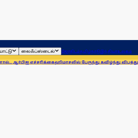
ாட்டு
லைஃப்ஸ்டைல்
ஜோதிடம்
தமிழ்நாடு
இந்தியா
உலகம்
ஐ எச்சரிக்கை
ஹிமாசலில் பேருந்து கவிழ்ந்து விபத்து! 7 பேர் பலி, 1