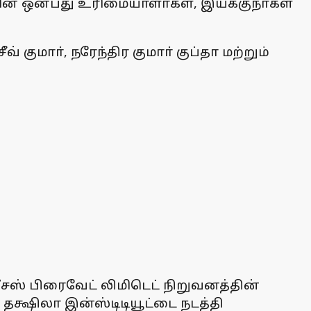
ளின் ஒன்பது உரிமையாளா்கள், இயக்குநா்கள்
் குமாா், நரேந்திர குமாா் குப்தா மற்றும்
வீசஸ் பிரைவேட் லிமிடெட் நிறுவனத்தின்
தக்ஷிலா இன்ஸ்டிடியூட்டை நடத்தி