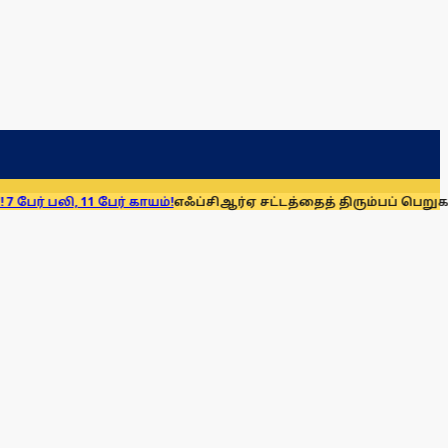
1 பேர் காயம்!
எஃப்சிஆர்ஏ சட்டத்தைத் திரும்பப் பெறுக: மு.க. ஸ்டா