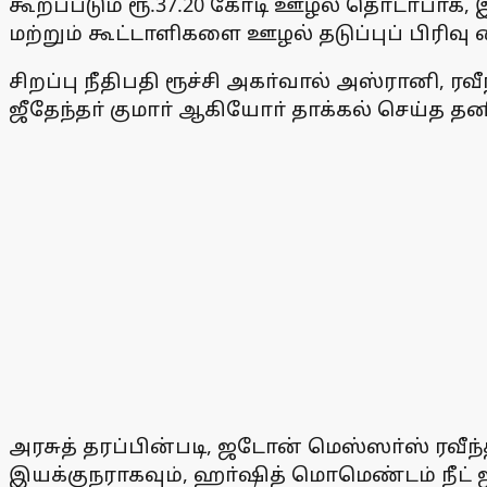
கூறப்படும் ரூ.37.20 கோடி ஊழல் தொடா்பாக,
மற்றும் கூட்டாளிகளை ஊழல் தடுப்புப் பிரிவு
சிறப்பு நீதிபதி ரூச்சி அகா்வால் அஸ்ரானி, ரவீ
ஜீதேந்தா் குமாா் ஆகியோா் தாக்கல் செய்த த
அரசுத் தரப்பின்படி, ஜடோன் மெஸ்ஸா்ஸ் ரவீந்
இயக்குநராகவும், ஹா்ஷித் மொமெண்டம் நீட் ஐ