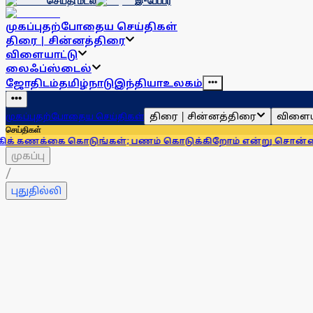
செய்தி மடல்
இ-பேப்பர்
முகப்பு
தற்போதைய செய்திகள்
திரை | சின்னத்திரை
விளையாட்டு
லைஃப்ஸ்டைல்
ஜோதிடம்
தமிழ்நாடு
இந்தியா
உலகம்
திரை | சின்னத்திரை
விளைய
முகப்பு
தற்போதைய செய்திகள்
செய்திகள்
 கொடுங்கள்; பணம் கொடுக்கிறோம் என்று சொன்னால்... ஆர்பி
முகப்பு
/
புதுதில்லி