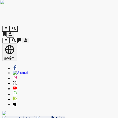
தமிழ்