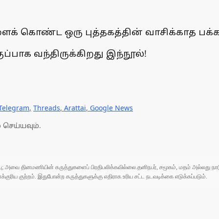
க் கொண்ட ஒரு புத்தகத்தின் வாசிக்காத பக்
்பாக வந்திருக்கிறது இந்நூல்!
Telegram
,
Threads
,
Arattai
,
Google News
 செய்யவும்.
ுப்பு; அவை தினமணியின் கருத்துகளைப் பிரதிபலிக்கவில்லை.தனிநபர், சமூகம், மதம் அல்லது
ரிய குற்றம். இதுபோன்ற கருத்துகளுக்கு எதிராக உரிய சட்ட நடவடிக்கை எடுக்கப்படும்.