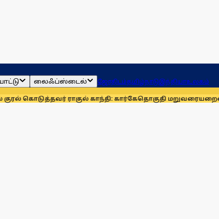
ாட்டு
லைஃப்ஸ்டைல்
ஜோதிடம்
தமிழ்நாடு
இந்தியா
உலகம்
்தவர் ராகுல் காந்தி: கார்கே
தொகுதி மறுவரையறையை நிராகரிக்