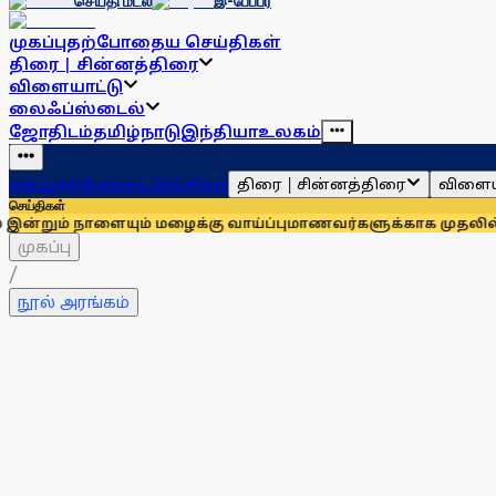
செய்தி மடல்
இ-பேப்பர்
முகப்பு
தற்போதைய செய்திகள்
திரை | சின்னத்திரை
விளையாட்டு
லைஃப்ஸ்டைல்
ஜோதிடம்
தமிழ்நாடு
இந்தியா
உலகம்
திரை | சின்னத்திரை
விளைய
முகப்பு
தற்போதைய செய்திகள்
செய்திகள்
ளையும் மழைக்கு வாய்ப்பு
மாணவர்களுக்காக முதலில் குரல் கொடுத
முகப்பு
/
நூல் அரங்கம்