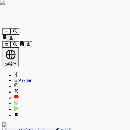
தமிழ்