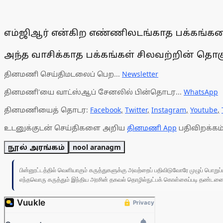
எம்ஜிஆர் என்கிற எண்ணிலடங்காத பக்கங்களை
அந்த வாசிக்காத பக்கங்கள் சிலவற்றின் தொகுப
தினமணி செய்திமடலைப் பெற...
Newsletter
தினமணி'யை வாட்ஸ்ஆப் சேனலில் பின்தொடர...
WhatsApp
தினமணியைத் தொடர:
Facebook
,
Twitter
,
Instagram
,
Youtube
,
உடனுக்குடன் செய்திகளை அறிய
தினமணி App
பதிவிறக்கம்
நூல் அரங்கம்
nool aranagm
பின்னூட்டத்தில் வெளியாகும் கருத்துகளுக்கு அவற்றைப் பதிவிடுவோரே முழுப் பொற
எந்தவொரு கருத்தும் இந்திய அரசின் தகவல் தொழில்நுட்பக் கொள்கைப்படி தண்டனைக்கு