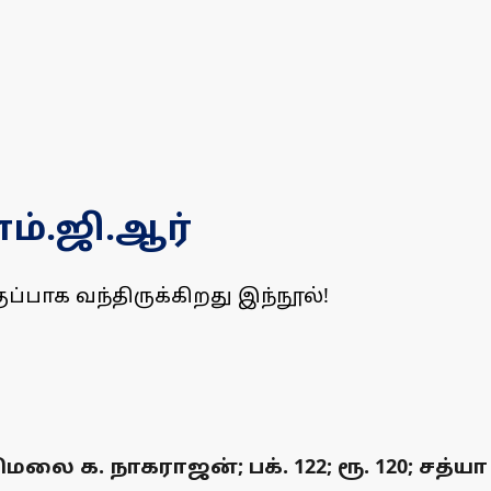
்.ஜி.ஆர்
்பாக வந்திருக்கிறது இந்நூல்!
 க. நாகராஜன்; பக். 122; ரூ. 120; சத்யா 