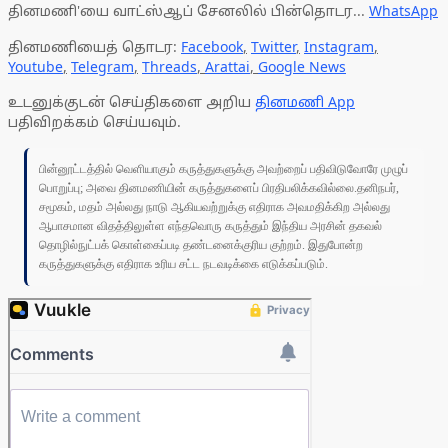
தினமணி'யை வாட்ஸ்ஆப் சேனலில் பின்தொடர...
WhatsApp
தினமணியைத் தொடர:
Facebook
,
Twitter
,
Instagram
,
Youtube
,
Telegram
,
Threads
,
Arattai
,
Google News
உடனுக்குடன் செய்திகளை அறிய
தினமணி App
பதிவிறக்கம் செய்யவும்.
பின்னூட்டத்தில் வெளியாகும் கருத்துகளுக்கு அவற்றைப் பதிவிடுவோரே முழுப்
பொறுப்பு; அவை தினமணியின் கருத்துகளைப் பிரதிபலிக்கவில்லை.தனிநபர்,
சமூகம், மதம் அல்லது நாடு ஆகியவற்றுக்கு எதிராக அவமதிக்கிற அல்லது
ஆபாசமான விதத்திலுள்ள எந்தவொரு கருத்தும் இந்திய அரசின் தகவல்
தொழில்நுட்பக் கொள்கைப்படி தண்டனைக்குரிய குற்றம். இதுபோன்ற
கருத்துகளுக்கு எதிராக உரிய சட்ட நடவடிக்கை எடுக்கப்படும்.