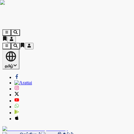
தமிழ்