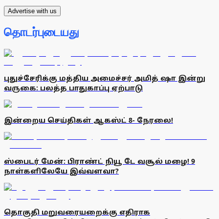
Advertise with us
தொடர்புடையது
புதுச்சேரிக்கு மத்திய அமைச்சர் அமித் ஷா இன்று
வருகை: பலத்த பாதுகாப்பு ஏற்பாடு
இன்றைய செய்திகள் ஆகஸ்ட் 8- நேரலை!
ஸ்பைடர் மேன்: பிராண்ட் நியூ டே வசூல் மழை! 9
நாள்களிலேயே இவ்வளவா?
தொகுதி மறுவரையறைக்கு எதிராக