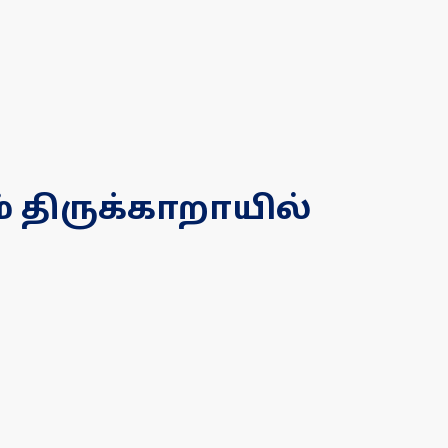
் திருக்காறாயில்