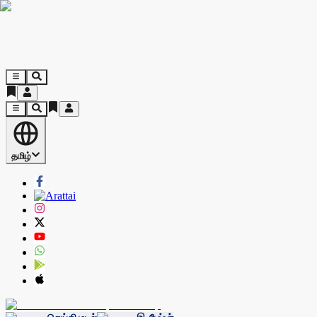
தமிழ்