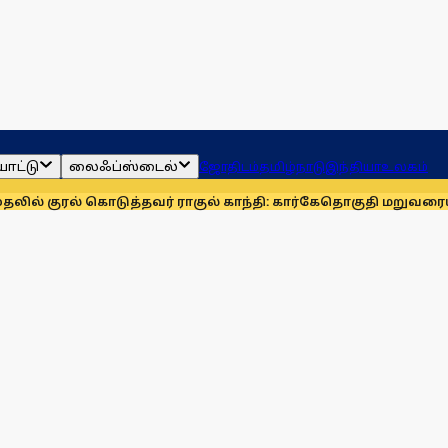
ாட்டு
லைஃப்ஸ்டைல்
ஜோதிடம்
தமிழ்நாடு
இந்தியா
உலகம்
ொடுத்தவர் ராகுல் காந்தி: கார்கே
தொகுதி மறுவரையறையை நிராக