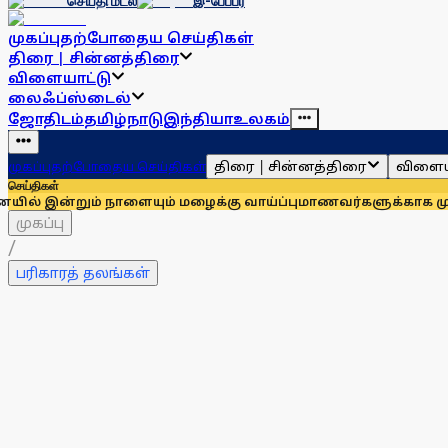
செய்தி மடல்
இ-பேப்பர்
முகப்பு
தற்போதைய செய்திகள்
திரை | சின்னத்திரை
விளையாட்டு
லைஃப்ஸ்டைல்
ஜோதிடம்
தமிழ்நாடு
இந்தியா
உலகம்
திரை | சின்னத்திரை
விளைய
முகப்பு
தற்போதைய செய்திகள்
செய்திகள்
் நாளையும் மழைக்கு வாய்ப்பு
மாணவர்களுக்காக முதலில் குரல் க
முகப்பு
/
பரிகாரத் தலங்கள்