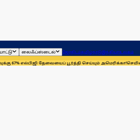
ாட்டு
லைஃப்ஸ்டைல்
ஜோதிடம்
தமிழ்நாடு
இந்தியா
உலகம்
்பிஜி தேவையைப் பூர்த்தி செய்யும் அமெரிக்கா!
செயின்ட் லூயிஸ் ரே