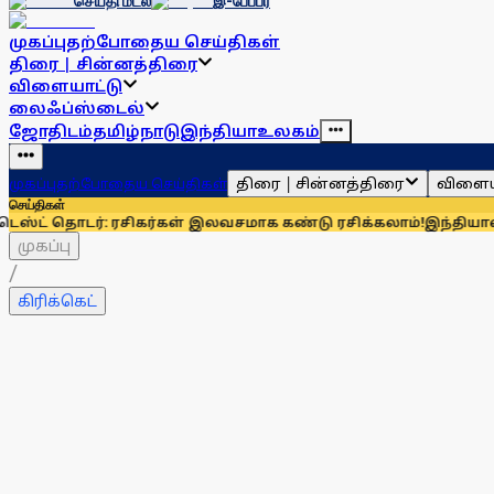
செய்தி மடல்
இ-பேப்பர்
முகப்பு
தற்போதைய செய்திகள்
திரை | சின்னத்திரை
விளையாட்டு
லைஃப்ஸ்டைல்
ஜோதிடம்
தமிழ்நாடு
இந்தியா
உலகம்
திரை | சின்னத்திரை
விளைய
முகப்பு
தற்போதைய செய்திகள்
செய்திகள்
: ரசிகர்கள் இலவசமாக கண்டு ரசிக்கலாம்!
இந்தியாவுக்கு 67% எல
முகப்பு
/
கிரிக்கெட்