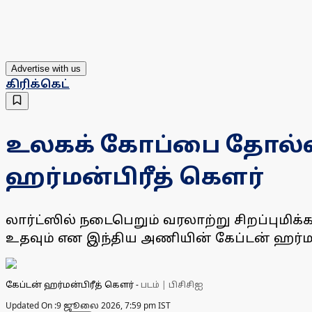
Advertise with us
கிரிக்கெட்
உலகக் கோப்பை தோல்விய
ஹர்மன்பிரீத் கௌர்
லார்ட்ஸில் நடைபெறும் வரலாற்று சிறப்புமிக
உதவும் என இந்திய அணியின் கேப்டன் ஹர்மன்
கேப்டன் ஹர்மன்பிரீத் கௌர்
-
படம் | பிசிசிஐ
Updated On :
9 ஜூலை 2026, 7:59 pm IST