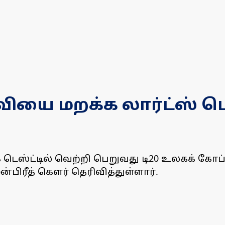
ை மறக்க லார்ட்ஸ் டெஸ
்க டெஸ்ட்டில் வெற்றி பெறுவது டி20 உலகக் கோ
பிரீத் கௌர் தெரிவித்துள்ளார்.