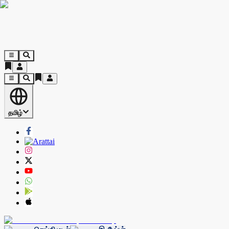
தமிழ்