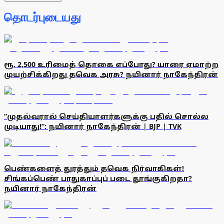
தொடர்புடையது
ரூ. 2,500 உரிமைத் தொகை எப்போது? யாரை ஏமாற்ற
முயற்சிக்கிறது தவெக அரசு? நயினார் நாகேந்திரன்
”முதல்வரால் செய்தியாளர்களுக்கு பதில் சொல்ல
முடியாது!”: நயினார் நாகேந்திரன் | BJP | TVK
பெண்களைத் துரத்தும் தவெக நிர்வாகிகள்!
சிங்கப்பெண் பாதுகாப்புப் படை தூங்குகிறதா?
நயினார் நாகேந்திரன்