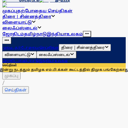
செய்தி மடல்
இ-பேப்பர்
முகப்பு
தற்போதைய செய்திகள்
திரை | சின்னத்திரை
விளையாட்டு
லைஃப்ஸ்டைல்
ஜோதிடம்
தமிழ்நாடு
இந்தியா
உலகம்
திரை | சின்னத்திரை
முகப்பு
தற்போதைய செய்திகள்
விளையாட்டு
லைஃப்ஸ்டைல்
ஜோதிடம்
தமிழ்நாடு
இந்தியா
உலகம்
செய்திகள்
ம் தமிழக எம்.பி.க்கள் கூட்டத்தில் திமுக பங்கேற்காது: கனிமொழ
முகப்பு
/
செய்திகள்