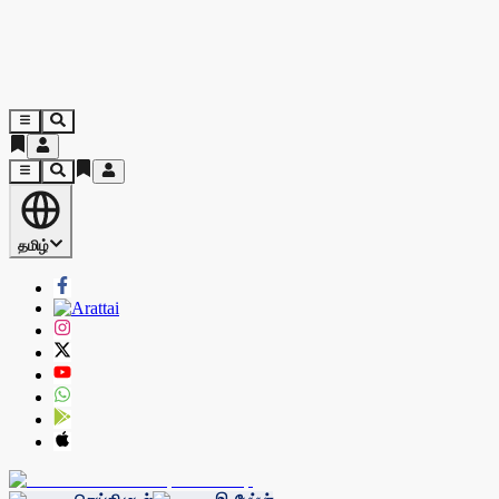
தமிழ்