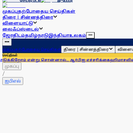
செய்தி மடல்
இ-பேப்பர்
முகப்பு
தற்போதைய செய்திகள்
திரை | சின்னத்திரை
விளையாட்டு
லைஃப்ஸ்டைல்
ஜோதிடம்
தமிழ்நாடு
இந்தியா
உலகம்
திரை | சின்னத்திரை
விளைய
முகப்பு
தற்போதைய செய்திகள்
செய்திகள்
 என்று சொன்னால்... ஆர்பிஐ எச்சரிக்கை
ஹிமாசலில் பேருந்து கவி
முகப்பு
/
ஐபிஎல்