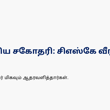
ிய சகோதரி: சிஎஸ்கே வீர
் மிகவும் ஆதரவளித்தார்கள்.