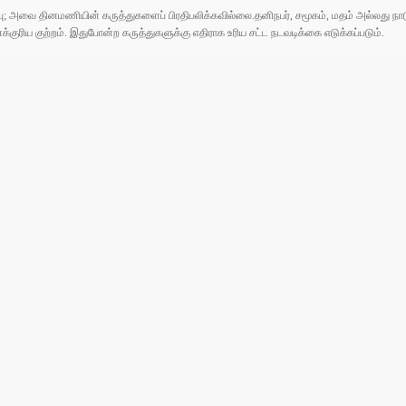
ுப்பு; அவை தினமணியின் கருத்துகளைப் பிரதிபலிக்கவில்லை.தனிநபர், சமூகம், மதம் அல்லது
ரிய குற்றம். இதுபோன்ற கருத்துகளுக்கு எதிராக உரிய சட்ட நடவடிக்கை எடுக்கப்படும்.