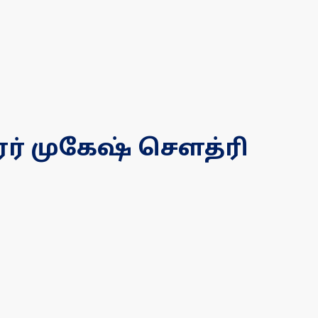
ர் முகேஷ் செளத்ரி