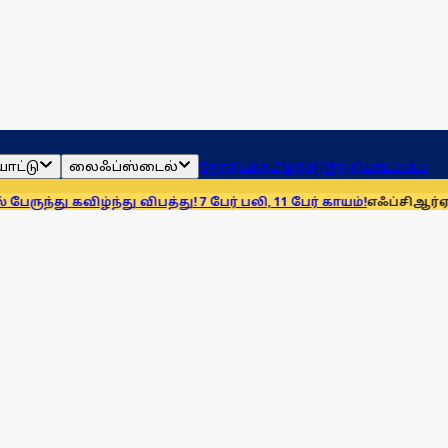
ாட்டு
லைஃப்ஸ்டைல்
ஜோதிடம்
தமிழ்நாடு
இந்தியா
உலகம்
ழ்ந்து விபத்து! 7 பேர் பலி, 11 பேர் காயம்!
எஃப்சிஆர்ஏ சட்டத்தைத்