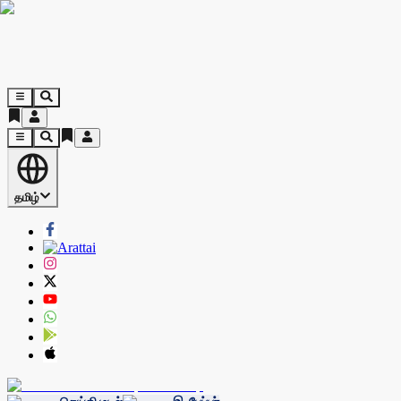
தமிழ்