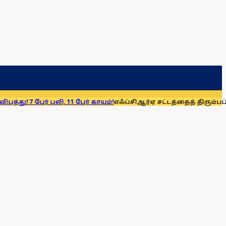
் பலி, 11 பேர் காயம்!
எஃப்சிஆர்ஏ சட்டத்தைத் திரும்பப் பெறுக: மு