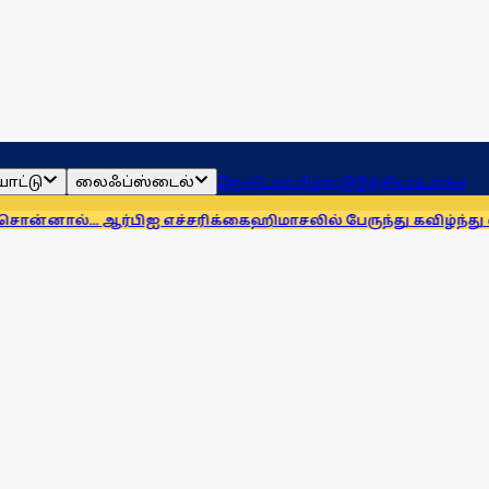
ாட்டு
லைஃப்ஸ்டைல்
ஜோதிடம்
தமிழ்நாடு
இந்தியா
உலகம்
 ஆர்பிஐ எச்சரிக்கை
ஹிமாசலில் பேருந்து கவிழ்ந்து விபத்து! 7 பேர