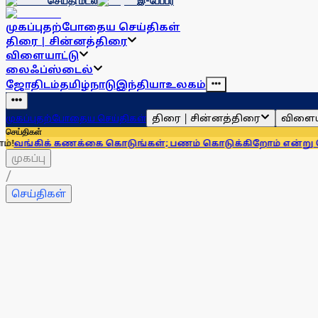
செய்தி மடல்
இ-பேப்பர்
முகப்பு
தற்போதைய செய்திகள்
திரை | சின்னத்திரை
விளையாட்டு
லைஃப்ஸ்டைல்
ஜோதிடம்
தமிழ்நாடு
இந்தியா
உலகம்
திரை | சின்னத்திரை
விளைய
முகப்பு
தற்போதைய செய்திகள்
செய்திகள்
 கணக்கை கொடுங்கள்; பணம் கொடுக்கிறோம் என்று சொன்னால்...
முகப்பு
/
செய்திகள்