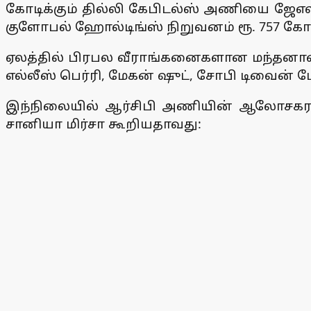
கோடிக்கும் தில்லி கேபிடல்ஸ் அணியை ஜேஎஸ்
குளோபல் ஹோல்டிங்ஸ் நிறுவனம் ரூ. 757 கோட
ஏலத்தில் பிரபல வீராங்கனைகளான மந்தனாவை ரூ
எல்லீஸ் பெர்ரி, மேகன் ஷுட், சோபி டிவைன
இந்நிலையில் ஆர்சிபி அணியின் ஆலோசகராகப
சானியா மிர்சா கூறியதாவது: