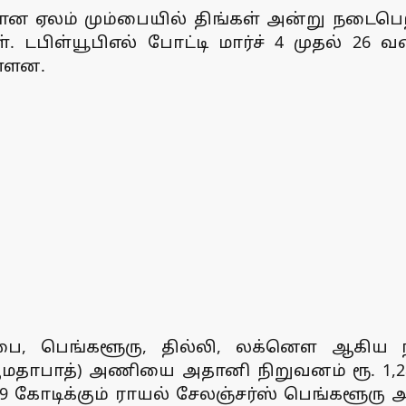
கான ஏலம் மும்பையில் திங்கள் அன்று நடைபெ
். டபிள்யூபிஎல் போட்டி மார்ச் 4 முதல் 
ள்ளன.
ும்பை, பெங்களூரு, தில்லி, லக்னெள ஆகிய
ஆமதாபாத்) அணியை அதானி நிறுவனம் ரூ. 1,
.99 கோடிக்கும் ராயல் சேலஞ்சர்ஸ் பெங்களூரு