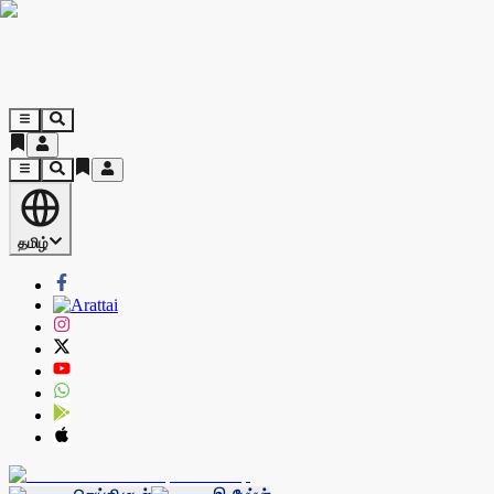
தமிழ்