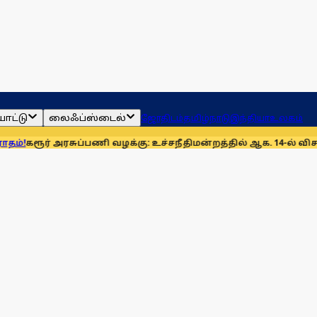
ாட்டு
லைஃப்ஸ்டைல்
ஜோதிடம்
தமிழ்நாடு
இந்தியா
உலகம்
அரசுப்பணி வழக்கு: உச்சநீதிமன்றத்தில் ஆக. 14-ல் விசாரணை
முன