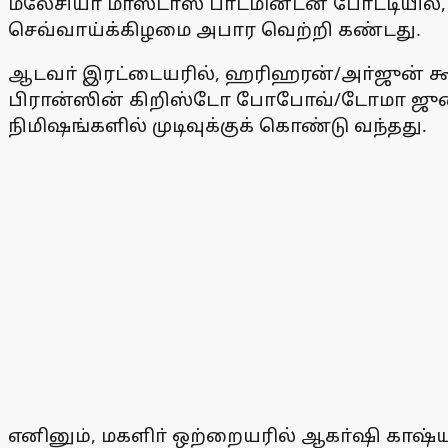
மலேசியா மாஸ்டா்ஸ் பாட்மின்டன் போட்டியில
செவ்வாய்க்கிழமை அபார வெற்றி கண்டது.
ஆடவா் இரட்டையரில், ஹரிஹரன்/அா்ஜுன் கூட்ட
பிரான்ஸின் கிறிஸ்டோ போபோவ்/டோமா ஜுனிய
நிமிஷங்களில் முடிவுக்குக் கொண்டு வந்தது.
எனினும், மகளிா் ஒற்றையரில் ஆகா்ஷி காஷ்யப்