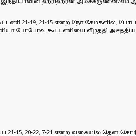
், இந்தியாவின் ஹரிஹரன் அம்சகருணன்/எம்.ஆ
ணி 21-19, 21-15 என்ற நோ் கேம்களில், போட்
ா் போபோவ் கூட்டணியை வீழ்த்தி அசத்தியது
 21-15, 20-22, 7-21 என்ற வகையில் தென் கொரி