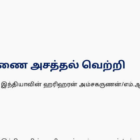
ணை அசத்தல் வெற்றி
், இந்தியாவின் ஹரிஹரன் அம்சகருணன்/எம்.ஆ