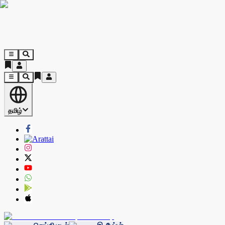
தமிழ்