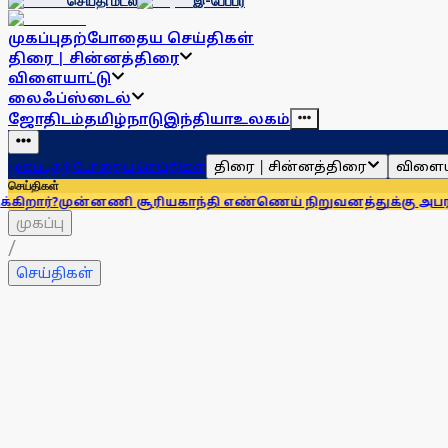
செய்தி மடல்
இ-பேப்பர்
முகப்பு
தற்போதைய செய்திகள்
திரை | சின்னத்திரை
விளையாட்டு
லைஃப்ஸ்டைல்
ஜோதிடம்
தமிழ்நாடு
இந்தியா
உலகம்
திரை | சின்னத்திரை
விளைய
முகப்பு
தற்போதைய செய்திகள்
செய்திகள்
்னணி சூரியகாந்தி எண்ணெய் நிறுவனத்துக்கு அபராதம்!
கரூர் 
முகப்பு
/
செய்திகள்