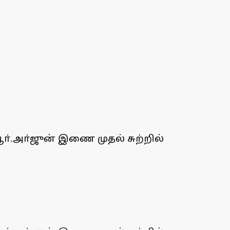
ா்.அா்ஜுன் இணை முதல் சுற்றில்