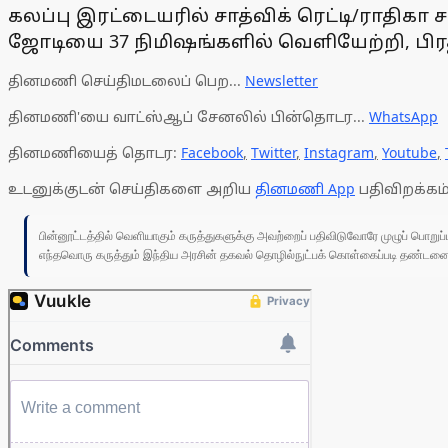
கலப்பு இரட்டையரில் சாத்விக் ரெட்டி/ராதிகா
ஜோடியை 37 நிமிஷங்களில் வெளியேற்றி, பிரதா
தினமணி செய்திமடலைப் பெற...
Newsletter
தினமணி'யை வாட்ஸ்ஆப் சேனலில் பின்தொடர...
WhatsApp
தினமணியைத் தொடர:
Facebook
,
Twitter
,
Instagram
,
Youtube
,
உடனுக்குடன் செய்திகளை அறிய
தினமணி App
பதிவிறக்கம்
பின்னூட்டத்தில் வெளியாகும் கருத்துகளுக்கு அவற்றைப் பதிவிடுவோரே முழுப் பொற
எந்தவொரு கருத்தும் இந்திய அரசின் தகவல் தொழில்நுட்பக் கொள்கைப்படி தண்டனைக்கு