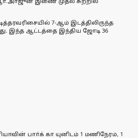
ா்.அா்ஜுன் இணை முதல் சுற்றில்
டித்தரவரிசையில் 7-ஆம் இடத்திலிருந்த
. இந்த ஆட்டத்தை இந்திய ஜோடி 36
யாவின் பாா்க் கா யுனிடம் 1 மணிநேரம், 1