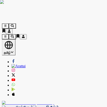
தமிழ்