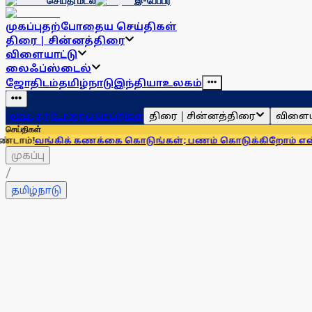
செய்தி மடல்
இ-பேப்பர்
முகப்பு
தற்போதைய செய்திகள்
திரை | சின்னத்திரை
விளையாட்டு
லைஃப்ஸ்டைல்
ஜோதிடம்
தமிழ்நாடு
இந்தியா
உலகம்
திரை | சின்னத்திரை
விளைய
முகப்பு
தற்போதைய செய்திகள்
செய்திகள்
க் கணக்கை கொடுங்கள்; பணம் கொடுக்கிறோம் என்று சொன்னால்.
முகப்பு
/
தமிழ்நாடு