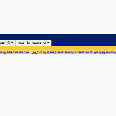
ாட்டு
லைஃப்ஸ்டைல்
ஜோதிடம்
தமிழ்நாடு
இந்தியா
உலகம்
.. ஆர்பிஐ எச்சரிக்கை
ஹிமாசலில் பேருந்து கவிழ்ந்து விபத்து! 7 