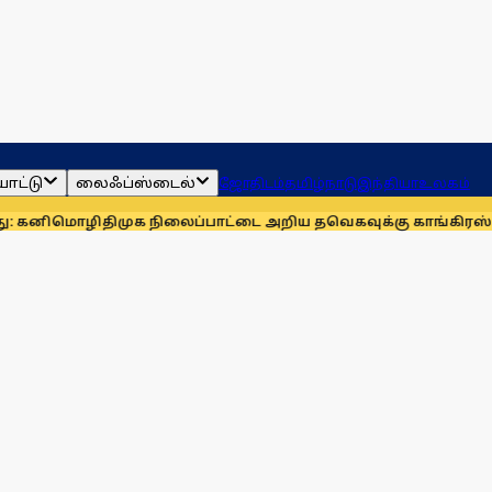
ாட்டு
லைஃப்ஸ்டைல்
ஜோதிடம்
தமிழ்நாடு
இந்தியா
உலகம்
ழி
திமுக நிலைப்பாட்டை அறிய தவெகவுக்கு காங்கிரஸ் அழுத்தம்: