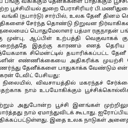
ிய பங்கு வகிக்கும் தேனீக்களை பாதிக்கும் ப
ற பூச்சியியல் துறை பேராசிரியர் பி.மணிதுர
வங்கி (நபார்டு) சார்பில், உலக தேனீ தினம்
குதிகளைச் சேர்ந்த தொண்டு நிறுவன நிர்வாகிக
 தலைமைப் பொதுமேலாளர் பத்மா ரகுநாதன் பங்
 முன்பு, ஆப்பிள் உற்பத்தி வெகுவாகக் க
றைந்ததே இதற்கு காரணம் எனத் தெரிய வந்
மாக சிமென்ட்டில் தயாரிக்கப்பட்ட தேனீ வ
னீக்களின் எண்ணிக்கையை அதிகரிக்க முயற்ச
ணர்ந்து தேனீக்களை பாதுகாக்க வேண்டும் என்
ரன் டேவிட் பேசியது:
ிலையில், விவசாயத்தில் மகரந்தச் சேர்க்
்காக நாம் உபயோகிக்கும் பூச்சிக்கொல்லிக
மற்றும் அதுபோன்ற பூச்சி இனங்கள் முற்றில
பார்த்தது நாம் ஏமாந்துவிடக் கூடாது. ஐரோப்ப
ிக்கப்பட்டுள்ளது. இதை உலக நாடுகள் அனைத்த