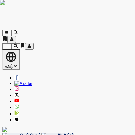
தமிழ்