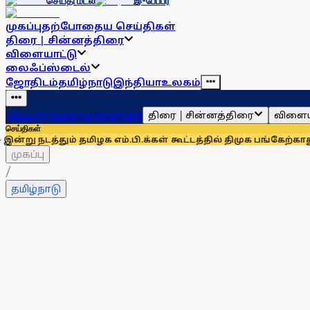
செய்தி மடல்
இ-பேப்பர்
முகப்பு
தற்போதைய செய்திகள்
திரை | சின்னத்திரை
விளையாட்டு
லைஃப்ஸ்டைல்
ஜோதிடம்
தமிழ்நாடு
இந்தியா
உலகம்
திரை | சின்னத்திரை
விளைய
முகப்பு
தற்போதைய செய்திகள்
செய்திகள்
ம் தமிழக எம்.பி.க்கள் கூட்டத்தில் திமுக பங்கேற்காது: கனிமொ
முகப்பு
/
தமிழ்நாடு