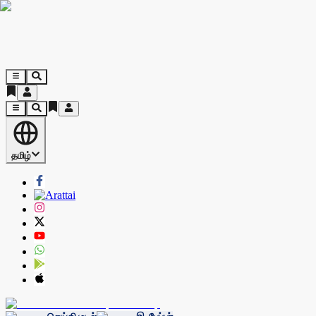
தமிழ்