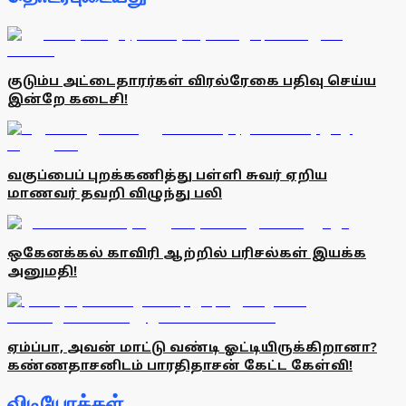
குடும்ப அட்டைதாரர்கள் விரல்ரேகை பதிவு செய்ய
இன்றே கடைசி!
வகுப்பைப் புறக்கணித்து பள்ளி சுவர் ஏறிய
மாணவர் தவறி விழுந்து பலி
ஒகேனக்கல் காவிரி ஆற்றில் பரிசல்கள் இயக்க
அனுமதி!
ஏம்ப்பா, அவன் மாட்டு வண்டி ஓட்டியிருக்கிறானா?
கண்ணதாசனிடம் பாரதிதாசன் கேட்ட கேள்வி!
விடியோக்கள்