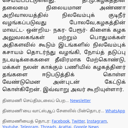
செய்யப்பட்டுள்ளது. தி.மு.கழகத்தின்
தலைமை நிலையமான அண்ணா
அறிவாலயத்தில் நிலவேம்புக் குடிநீர்
வழங்கப்படுவது போலவே,கழகத்தின்
மாவட்ட- ஒன்றிய- நகர- பேரூர்- கிளைக் கழக
அலுவலகங்கள் மற்றும் பொதுமக்கள்
அதிகளவில் கூடும் இடங்களில் நிலவேம்புக்
கசாயம் தொடர்ந்து வழங்கி, நோய்த் தடுப்பு
நடவடிக்கைகளை தீவிரமாக மேற்கொண்டு,
மக்கள் நலன் காக்கும் பணியில் கழகத்தினர்
தங்களை ஈடுபடுத்திக் கொள்ள
வேண்டுமென அன்புடன் கேட்டுக்
கொள்கிறேன். இவ்வாறு அவர் கூறியுள்ளார்.
தினமணி செய்திமடலைப் பெற...
Newsletter
தினமணி'யை வாட்ஸ்ஆப் சேனலில் பின்தொடர...
WhatsApp
தினமணியைத் தொடர:
Facebook
,
Twitter
,
Instagram
,
Youtube
,
Telegram
,
Threads
,
Arattai
,
Google News