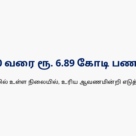
. 10 வரை ரூ. 6.89 கோடி ப
ல் உள்ள நிலையில், உரிய ஆவணமின்றி எடுத்து