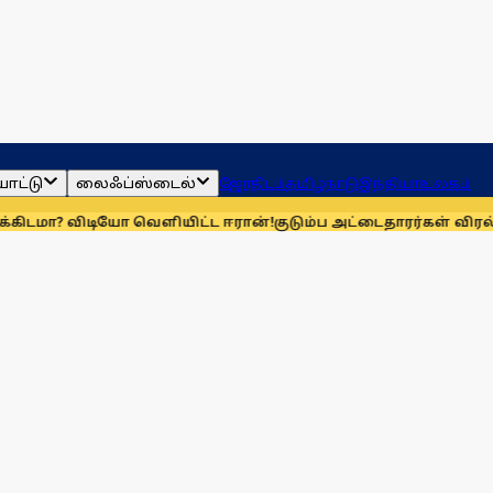
ாட்டு
லைஃப்ஸ்டைல்
ஜோதிடம்
தமிழ்நாடு
இந்தியா
உலகம்
டியோ வெளியிட்ட ஈரான்!
குடும்ப அட்டைதாரர்கள் விரல்ரேகை பத