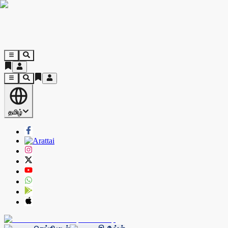
தமிழ்