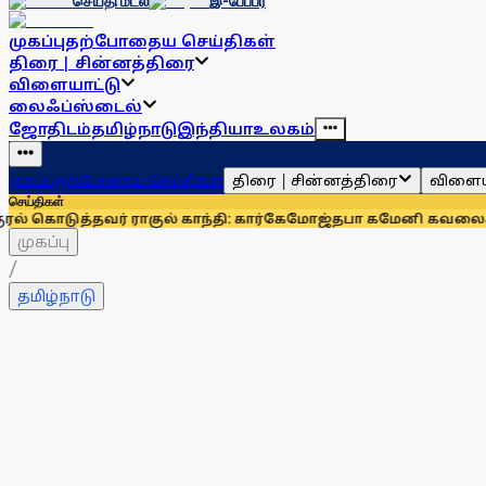
செய்தி மடல்
இ-பேப்பர்
முகப்பு
தற்போதைய செய்திகள்
திரை | சின்னத்திரை
விளையாட்டு
லைஃப்ஸ்டைல்
ஜோதிடம்
தமிழ்நாடு
இந்தியா
உலகம்
திரை | சின்னத்திரை
விளைய
முகப்பு
தற்போதைய செய்திகள்
செய்திகள்
வர் ராகுல் காந்தி: கார்கே
மோஜ்தபா கமேனி கவலைக்கிடமா? வி
முகப்பு
/
தமிழ்நாடு