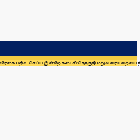
ிவு செய்ய இன்றே கடைசி!
தொகுதி மறுவரையறையை நிராகரிக்க க